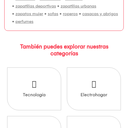
•
zapatillas deportivas
•
zapatillas urbanas
•
zapatos mujer
•
sofas
•
roperos
•
casacas y abrigos
•
perfumes
También puedes explorar nuestras
categorías
Tecnología
Electrohogar