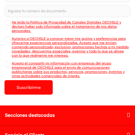
He leído la Política de Privacidad de Canales Digitales OECHSLE y
declaro haber sido informado sobre el tratamiento de mis datos
personales.
Autorizo a OECHSLE a conocer mejor mis gustos y preferencias para
ofrecerme experiencias personalizadas. Acepto que me envien
contenido personalizado, exclusivo, promociones hechas a mi medida,
novedades, descuentos especiales, eventos y todo lo que se alinee
con lo que realmente me interesa.
Acepto el compartir mi información con empresas del grupo
empresarial de OECHSLE para el envío de comunicaciones
publicitarias sobre sus productos, servicios, promociones, eventos y
otras actividades comerciales de interés.
Suscribirme
Secciones destacadas