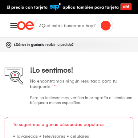
¿Dónde te gustaría recibir tu pedido?
¡Lo sentimos!
No encontramos ningún resultado para tu
búsqueda
“”
Pero no te desanimes, verifica la ortografía o intenta una
búsqueda menos específica.
Te sugerimos algunas búsquedas populares
•
lavasecas
•
televisores
•
celulares