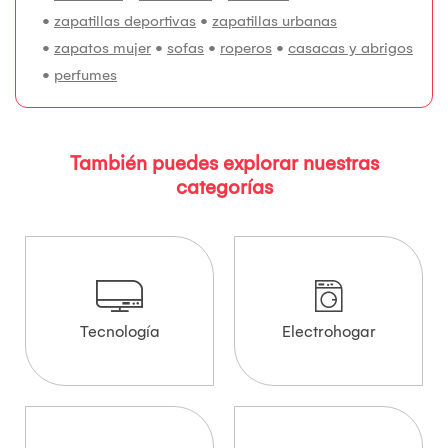
•
zapatillas deportivas
•
zapatillas urbanas
•
zapatos mujer
•
sofas
•
roperos
•
casacas y abrigos
•
perfumes
También puedes explorar nuestras
categorías
Tecnología
Electrohogar