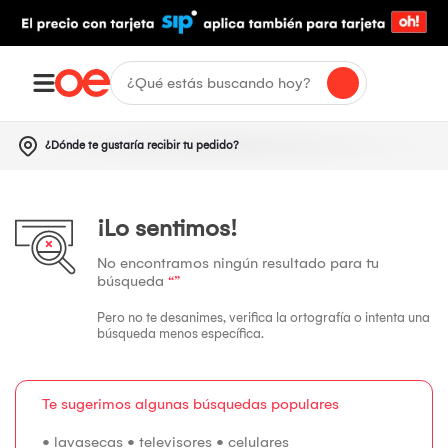
¿Dónde te gustaría recibir tu pedido?
¡Lo sentimos!
No encontramos ningún resultado para tu
búsqueda
“”
Pero no te desanimes, verifica la ortografía o intenta una
búsqueda menos específica.
Te sugerimos algunas búsquedas populares
•
lavasecas
•
televisores
•
celulares