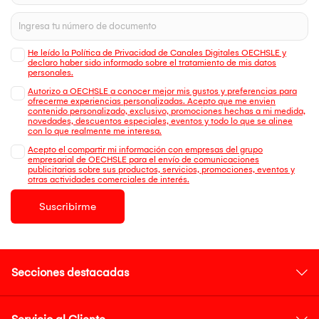
He leído la Política de Privacidad de Canales Digitales OECHSLE y
declaro haber sido informado sobre el tratamiento de mis datos
personales.
Autorizo a OECHSLE a conocer mejor mis gustos y preferencias para
ofrecerme experiencias personalizadas. Acepto que me envien
contenido personalizado, exclusivo, promociones hechas a mi medida,
novedades, descuentos especiales, eventos y todo lo que se alinee
con lo que realmente me interesa.
Acepto el compartir mi información con empresas del grupo
empresarial de OECHSLE para el envío de comunicaciones
publicitarias sobre sus productos, servicios, promociones, eventos y
otras actividades comerciales de interés.
Suscribirme
Secciones destacadas