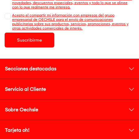
novedades, descuentos especiales, eventos y todo lo que se alinee
con lo que realmente me interesa.
Acepto el compartir mi información con empresas del grupo
empresarial de OECHSLE para el envío de comunicaciones
publicitarias sobre sus productos, servicios, promociones, eventos y
otras actividades comerciales de interés.
Suscribirme
Secciones destacadas
Servicio al Cliente
Sobre Oechsle
Tarjeta oh!