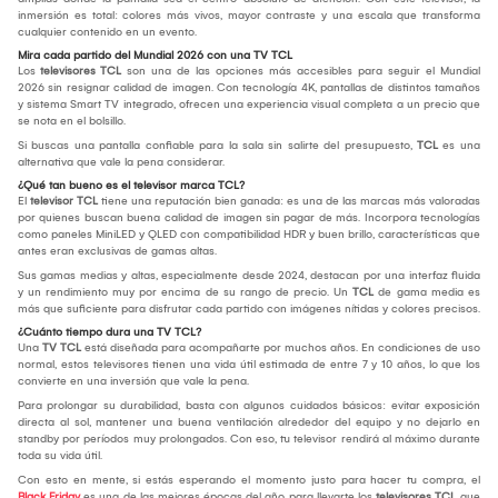
inmersión es total: colores más vivos, mayor contraste y una escala que transforma
cualquier contenido en un evento.
Mira cada partido del Mundial 2026 con una TV TCL
Los
televisores TCL
son una de las opciones más accesibles para seguir el Mundial
2026 sin resignar calidad de imagen. Con tecnología 4K, pantallas de distintos tamaños
y sistema Smart TV integrado, ofrecen una experiencia visual completa a un precio que
se nota en el bolsillo.
Si buscas una pantalla confiable para la sala sin salirte del presupuesto,
TCL
es una
alternativa que vale la pena considerar.
¿Qué tan bueno es el televisor marca TCL?
El
televisor TCL
tiene una reputación bien ganada: es una de las marcas más valoradas
por quienes buscan buena calidad de imagen sin pagar de más. Incorpora tecnologías
como paneles MiniLED y QLED con compatibilidad HDR y buen brillo, características que
antes eran exclusivas de gamas altas.
Sus gamas medias y altas, especialmente desde 2024, destacan por una interfaz fluida
y un rendimiento muy por encima de su rango de precio. Un
TCL
de gama media es
más que suficiente para disfrutar cada partido con imágenes nítidas y colores precisos.
¿Cuánto tiempo dura una TV TCL?
Una
TV TCL
está diseñada para acompañarte por muchos años. En condiciones de uso
normal, estos televisores tienen una vida útil estimada de entre 7 y 10 años, lo que los
convierte en una inversión que vale la pena.
Para prolongar su durabilidad, basta con algunos cuidados básicos: evitar exposición
directa al sol, mantener una buena ventilación alrededor del equipo y no dejarlo en
standby por períodos muy prolongados. Con eso, tu televisor rendirá al máximo durante
toda su vida útil.
Con esto en mente, si estás esperando el momento justo para hacer tu compra, el
Black Friday
es una de las mejores épocas del año para llevarte los
televisores TCL
que