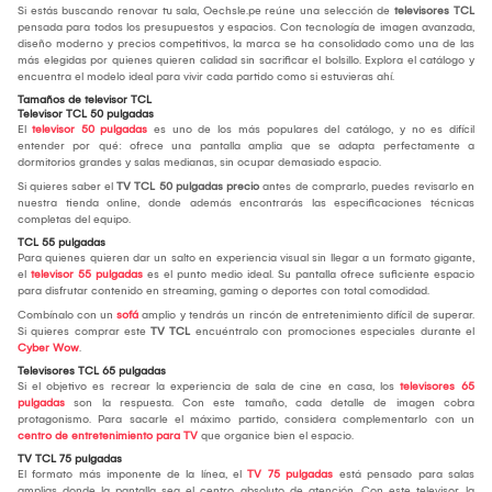
Si estás buscando renovar tu sala, Oechsle.pe reúne una selección de
televisores TCL
pensada para todos los presupuestos y espacios. Con tecnología de imagen avanzada,
diseño moderno y precios competitivos, la marca se ha consolidado como una de las
más elegidas por quienes quieren calidad sin sacrificar el bolsillo. Explora el catálogo y
encuentra el modelo ideal para vivir cada partido como si estuvieras ahí.
Tamaños de televisor TCL
Televisor TCL 50 pulgadas
El
televisor 50 pulgadas
es uno de los más populares del catálogo, y no es difícil
entender por qué: ofrece una pantalla amplia que se adapta perfectamente a
dormitorios grandes y salas medianas, sin ocupar demasiado espacio.
Si quieres saber el
TV TCL 50 pulgadas precio
antes de comprarlo, puedes revisarlo en
nuestra tienda online, donde además encontrarás las especificaciones técnicas
completas del equipo.
TCL 55 pulgadas
Para quienes quieren dar un salto en experiencia visual sin llegar a un formato gigante,
el
televisor 55 pulgadas
es el punto medio ideal. Su pantalla ofrece suficiente espacio
para disfrutar contenido en streaming, gaming o deportes con total comodidad.
Combínalo con un
sofá
amplio y tendrás un rincón de entretenimiento difícil de superar.
Si quieres comprar este
TV TCL
encuéntralo con promociones especiales durante el
Cyber Wow
.
Televisores TCL 65 pulgadas
Si el objetivo es recrear la experiencia de sala de cine en casa, los
televisores 65
pulgadas
son la respuesta. Con este tamaño, cada detalle de imagen cobra
protagonismo. Para sacarle el máximo partido, considera complementarlo con un
centro de entretenimiento para TV
que organice bien el espacio.
TV TCL 75 pulgadas
El formato más imponente de la línea, el
TV 75 pulgadas
está pensado para salas
amplias donde la pantalla sea el centro absoluto de atención. Con este televisor, la