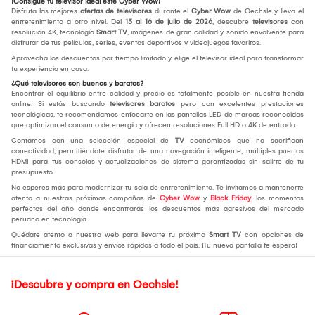
¡Consigue tu televisor ideal este Cyber Wow!
Disfruta las mejores
ofertas de televisores
durante el
Cyber Wow
de Oechsle y lleva el
entretenimiento a otro nivel. Del
13 al 16 de julio de 2026
, descubre
televisores
con
resolución 4K, tecnología
Smart TV
, imágenes de gran calidad y sonido envolvente para
disfrutar de tus películas, series, eventos deportivos y videojuegos favoritos.
Aprovecha los descuentos por tiempo limitado y elige el televisor ideal para transformar
tu experiencia en casa.
¿Qué televisores son buenos y baratos?
Encontrar el equilibrio entre calidad y precio es totalmente posible en nuestra tienda
online. Si estás buscando
televisores baratos
pero con excelentes prestaciones
tecnológicas, te recomendamos enfocarte en las pantallas LED de marcas reconocidas
que optimizan el consumo de energía y ofrecen resoluciones Full HD o 4K de entrada.
Contamos con una selección especial de
TV
económicos que no sacrifican
conectividad, permitiéndote disfrutar de una navegación inteligente, múltiples puertos
HDMI para tus consolas y actualizaciones de sistema garantizadas sin salirte de tu
presupuesto.
No esperes más para modernizar tu sala de entretenimiento. Te invitamos a mantenerte
atento a nuestras próximas campañas de
Cyber Wow
y
Black Friday
, los momentos
perfectos del año donde encontrarás los descuentos más agresivos del mercado
peruano en tecnología.
Quédate atento a nuestra web para llevarte tu próximo
Smart TV
con opciones de
financiamiento exclusivas y envíos rápidos a todo el país. ¡Tu nueva pantalla te espera!
¡Descubre y compra en Oechsle!