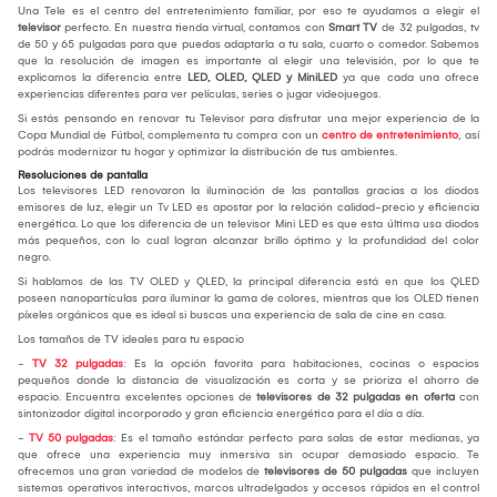
Una Tele es el centro del entretenimiento familiar, por eso te ayudamos a elegir el
televisor
perfecto. En nuestra tienda virtual, contamos con
Smart TV
de 32 pulgadas, tv
de 50 y 65 pulgadas para que puedas adaptarla a tu sala, cuarto o comedor. Sabemos
que la resolución de imagen es importante al elegir una televisión, por lo que te
explicamos la diferencia entre
LED, OLED, QLED y MiniLED
ya que cada una ofrece
experiencias diferentes para ver películas, series o jugar videojuegos.
Si estás pensando en renovar tu Televisor para disfrutar una mejor experiencia de la
Copa Mundial de Fútbol, complementa tu compra con un
centro de entretenimiento
, así
podrás modernizar tu hogar y optimizar la distribución de tus ambientes.
Resoluciones de pantalla
Los televisores LED renovaron la iluminación de las pantallas gracias a los diodos
emisores de luz, elegir un Tv LED es apostar por la relación calidad-precio y eficiencia
energética. Lo que los diferencia de un televisor Mini LED es que esta última usa diodos
más pequeños, con lo cual logran alcanzar brillo óptimo y la profundidad del color
negro.
Si hablamos de las TV OLED y QLED, la principal diferencia está en que los QLED
poseen nanopartículas para iluminar la gama de colores, mientras que los OLED tienen
píxeles orgánicos que es ideal si buscas una experiencia de sala de cine en casa.
Los tamaños de TV ideales para tu espacio
-
TV 32 pulgadas
: Es la opción favorita para habitaciones, cocinas o espacios
pequeños donde la distancia de visualización es corta y se prioriza el ahorro de
espacio. Encuentra excelentes opciones de
televisores de 32 pulgadas en oferta
con
sintonizador digital incorporado y gran eficiencia energética para el día a día.
-
TV 50 pulgadas
: Es el tamaño estándar perfecto para salas de estar medianas, ya
que ofrece una experiencia muy inmersiva sin ocupar demasiado espacio. Te
ofrecemos una gran variedad de modelos de
televisores de 50 pulgadas
que incluyen
sistemas operativos interactivos, marcos ultradelgados y accesos rápidos en el control