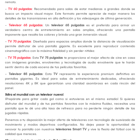
remoto.
-
TV 60 pulgadas
: Recomendada para salas de estar medianas a grandes donde se
busca un impacto visual mayor. Este formato permite apreciar de mejor manera los
detalles de las transmisiones en alta definición y los videojuegos de última generación.
-
Televisor 65 pulgadas
: Un
televisor 65 pulgadas
es el preferido para armar un
verdadero centro de entretenimiento en salas amplias, ofreciendo una pantalla
imponente que resalta los colores y brinda una gran inmersión visual.
-
TV 70 pulgadas
: Diseñada para espacios amplios donde la distancia de visualización
permite disfrutar de una pantalla gigante. Es excelente para reproducir contenido
cinematográfico con la máxima fidelidad y sin perder nitidez.
-
TV 75 pulgadas
: Esta
TV 75 pulgadas
te proporciona el mejor efecto de cine en casa
con imágenes grandes, envolventes y tecnologías de audio envolvente que te harán
sentir dentro de cada escena de tus películas favoritas.
-
Televisor 85 pulgadas
: Esta
TV
representa la experiencia premium definitiva en
pantallas gigantes. Es ideal para salas de entretenimiento dedicadas, ofreciendo
resoluciones 4K y 8K que garantizan una claridad asombrosa en cada rincón del
panel.
¡Mira el mundial con un televisor nuevo!
¡Prepárate para gritar cada gol como si estuvieras en el mismo estadio! Si quieres
disfrutar del mundial y de tus partidos favoritos con la máxima fluidez, necesitas una
pantalla que te dé una alta tasa de refresco para no perderte ningún detalle de las
jugadas rápidas.
Ponemos a tu disposición la mejor oferta de televisores con tecnología de suavizado de
movimiento y modos deportivos configurados. No dejes pasar la oportunidad de
renovar tu pantalla con nuestros
televisores Smart TV
y vive la fiesta del fútbol con la
calidad que mereces.