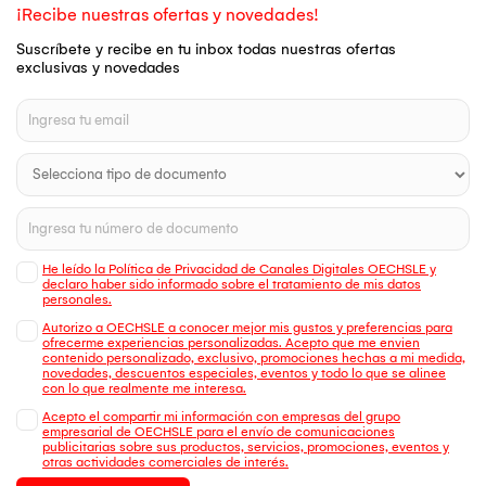
¡Recibe nuestras ofertas y novedades!
Suscríbete y recibe en tu inbox todas nuestras ofertas
exclusivas y novedades
He leído la Política de Privacidad de Canales Digitales OECHSLE y
declaro haber sido informado sobre el tratamiento de mis datos
personales.
Autorizo a OECHSLE a conocer mejor mis gustos y preferencias para
ofrecerme experiencias personalizadas. Acepto que me envien
contenido personalizado, exclusivo, promociones hechas a mi medida,
novedades, descuentos especiales, eventos y todo lo que se alinee
con lo que realmente me interesa.
Acepto el compartir mi información con empresas del grupo
empresarial de OECHSLE para el envío de comunicaciones
publicitarias sobre sus productos, servicios, promociones, eventos y
otras actividades comerciales de interés.