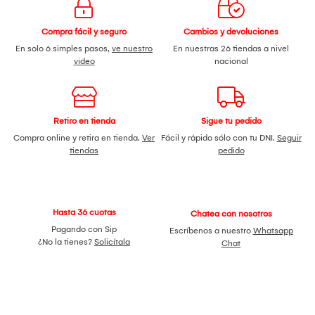
Compra fácil y seguro
Cambios y devoluciones
En solo 6 simples pasos,
ve nuestro
En nuestras 26 tiendas a nivel
video
nacional
Retiro en tienda
Sigue tu pedido
Compra online y retira en tienda.
Ver
Fácil y rápido sólo con tu DNI.
Seguir
tiendas
pedido
Hasta 36 cuotas
Chatea con nosotros
Pagando con Sip
Escríbenos a nuestro
Whatsapp
¿No la tienes?
Solicítala
Chat