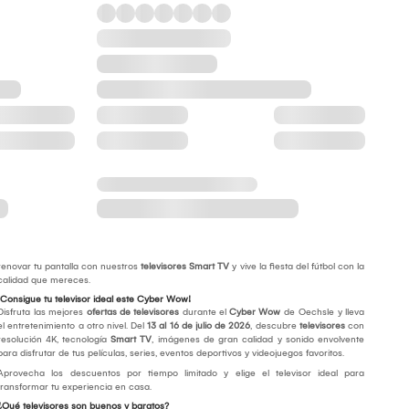
renovar tu pantalla con nuestros
televisores Smart TV
y vive la fiesta del fútbol con la
calidad que mereces.
¡Consigue tu televisor ideal este Cyber Wow!
Disfruta las mejores
ofertas de televisores
durante el
Cyber Wow
de Oechsle y lleva
el entretenimiento a otro nivel. Del
13 al 16 de julio de 2026
, descubre
televisores
con
resolución 4K, tecnología
Smart TV
, imágenes de gran calidad y sonido envolvente
para disfrutar de tus películas, series, eventos deportivos y videojuegos favoritos.
Aprovecha los descuentos por tiempo limitado y elige el televisor ideal para
transformar tu experiencia en casa.
¿Qué televisores son buenos y baratos?