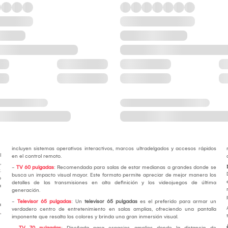
incluyen sistemas operativos interactivos, marcos ultradelgados y accesos rápidos
l
en el control remoto.
,
-
TV 60 pulgadas
: Recomendada para salas de estar medianas a grandes donde se
.
busca un impacto visual mayor. Este formato permite apreciar de mejor manera los
o
detalles de las transmisiones en alta definición y los videojuegos de última
a
generación.
-
Televisor 65 pulgadas
: Un
televisor 65 pulgadas
es el preferido para armar un
a
verdadero centro de entretenimiento en salas amplias, ofreciendo una pantalla
,
imponente que resalta los colores y brinda una gran inmersión visual.