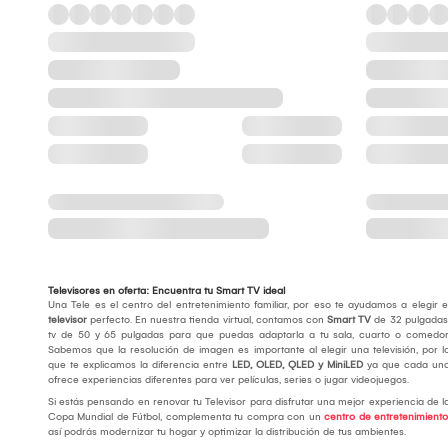
Televisores en oferta: Encuentra tu Smart TV ideal
Una Tele es el centro del entretenimiento familiar, por eso te ayudamos a elegir e
televisor
perfecto. En nuestra tienda virtual, contamos con
Smart TV
de 32 pulgadas
tv de 50 y 65 pulgadas para que puedas adaptarla a tu sala, cuarto o comedor
Sabemos que la resolución de imagen es importante al elegir una televisión, por l
que te explicamos la diferencia entre
LED, OLED, QLED y MiniLED
ya que cada un
ofrece experiencias diferentes para ver películas, series o jugar videojuegos.
Si estás pensando en renovar tu Televisor para disfrutar una mejor experiencia de l
Copa Mundial de Fútbol, complementa tu compra con un
centro de entretenimiento
así podrás modernizar tu hogar y optimizar la distribución de tus ambientes.