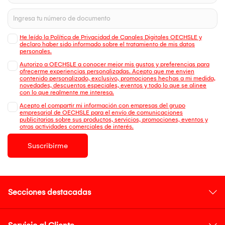
He leído la Política de Privacidad de Canales Digitales OECHSLE y
declaro haber sido informado sobre el tratamiento de mis datos
personales.
Autorizo a OECHSLE a conocer mejor mis gustos y preferencias para
ofrecerme experiencias personalizadas. Acepto que me envien
contenido personalizado, exclusivo, promociones hechas a mi medida,
novedades, descuentos especiales, eventos y todo lo que se alinee
con lo que realmente me interesa.
Acepto el compartir mi información con empresas del grupo
empresarial de OECHSLE para el envío de comunicaciones
publicitarias sobre sus productos, servicios, promociones, eventos y
otras actividades comerciales de interés.
Suscribirme
Secciones destacadas