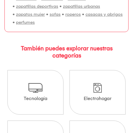
•
zapatillas deportivas
•
zapatillas urbanas
•
zapatos mujer
•
sofas
•
roperos
•
casacas y abrigos
•
perfumes
También puedes explorar nuestras
categorías
Tecnología
Electrohogar