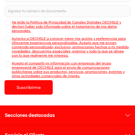
He leído la Política de Privacidad de Canales Digitales OECHSLE y
declaro haber sido informado sobre el tratamiento de mis datos
personales.
Autorizo a OECHSLE a conocer mejor mis gustos y preferencias para
ofrecerme experiencias personalizadas. Acepto que me envien
contenido personalizado, exclusivo, promociones hechas a mi medida,
novedades, descuentos especiales, eventos y todo lo que se alinee
con lo que realmente me interesa.
Acepto el compartir mi información con empresas del grupo
empresarial de OECHSLE para el envío de comunicaciones
publicitarias sobre sus productos, servicios, promociones, eventos y
otras actividades comerciales de interés.
Suscribirme
Secciones destacadas