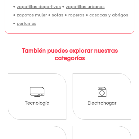
•
zapatillas deportivas
•
zapatillas urbanas
•
zapatos mujer
•
sofas
•
roperos
•
casacas y abrigos
•
perfumes
También puedes explorar nuestras
categorías
Tecnología
Electrohogar