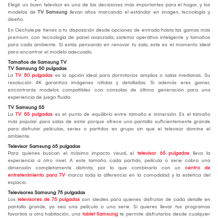
Elegir un buen televisor es una de las decisiones más importantes para el hogar, y los
modelos de
TV Samsung
llevan años marcando el estándar en imagen, tecnología y
diseño.
En Oechsle.pe tienes a tu disposición desde opciones de entrada hasta las gamas más
premium, con tecnología de panel avanzada, sistema operativo inteligente y tamaños
para cada ambiente. Si estás pensando en renovar tu sala, este es el momento ideal
para encontrar el modelo adecuado.
Tamaños de Samsung TV
TV Samsung 50 pulgadas
La
TV 50 pulgadas
es la opción ideal para dormitorios amplios o salas medianas. Su
resolución 4K garantiza imágenes nítidas y detalladas. Si además eres gamer,
encontrarás modelos compatibles con consolas de última generación para una
experiencia de juego fluida.
TV Samsung 55
La
TV 55 pulgadas
es el punto de equilibrio entre tamaño e inmersión. Es el tamaño
más popular para salas de estar porque ofrece una pantalla suficientemente grande
para disfrutar películas, series o partidos en grupo sin que el televisor domine el
ambiente.
Televisor Samsung 65 pulgadas
Para quienes buscan el máximo impacto visual, el
televisor 65 pulgadas
lleva la
experiencia a otro nivel. A este tamaño, cada partido, película o serie cobra una
dimensión completamente distinta, por lo que combinarlo con un
centro de
entretenimiento para TV
marca toda la diferencia en la comodidad y la estética del
espacio.
Televisores Samsung 75 pulgadas
Los
televisores de 75 pulgadas
son ideales para quienes disfrutan de cada detalle en
pantalla grande, ya sea una película o una serie. Si quieres llevar tus programas
favoritos a otra habitación, una
tablet Samsung
te permite disfrutarlos desde cualquier