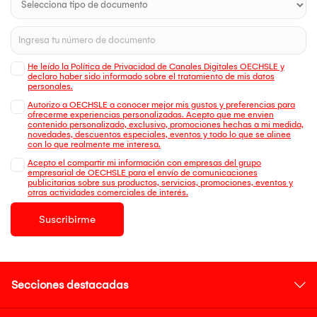
He leído la Política de Privacidad de Canales Digitales OECHSLE y
declaro haber sido informado sobre el tratamiento de mis datos
personales.
Autorizo a OECHSLE a conocer mejor mis gustos y preferencias para
ofrecerme experiencias personalizadas. Acepto que me envien
contenido personalizado, exclusivo, promociones hechas a mi medida,
novedades, descuentos especiales, eventos y todo lo que se alinee
con lo que realmente me interesa.
Acepto el compartir mi información con empresas del grupo
empresarial de OECHSLE para el envío de comunicaciones
publicitarias sobre sus productos, servicios, promociones, eventos y
otras actividades comerciales de interés.
Suscribirme
Secciones destacadas