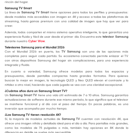
rincón del hogar.
Samsung TV Smart
La línea de
Samsung TV Smart
tiene opciones para todos los perfiles y presupuestos:
desde modelos más accesibles con imagen en 4K y acceso a todas las plataformas de
streaming, hasta gamas premium con una calidad de imagen que hay que ver para
creer.
Además, todos comparten el mismo sistema operativo inteligente, lo que garantiza una
experiencia fluida y fácil de usar desde el primer día. Encuentra este
televisor Samsung
durante nuestro
Cyber Wow
.
Televisores Samsung para el Mundial 2026
Con el Mundial 2026 en puerta, los
TV Samsung
son una de las opciones más
completas para seguir cada partido. Su ecosistema conectado permite enlazar el TV
con otros dispositivos Samsung del hogar sin complicaciones, para una experiencia
integrada y fluida.
En cuanto a variedad, Samsung ofrece modelos para todos los espacios y
presupuestos, desde pantallas compactas hasta grandes formatos. Para quienes
buscan lo mejor en imagen, la tecnología QLED y Neo QLED elevan el contraste y la
nitidez a otro nivel, haciendo que cada jugada se vea con una claridad excepcional.
¿Cuántos años dura un Samsung Smart TV?
Un
Samsung Smart TV
tiene una vida útil estimada de 7 a 10 años. Samsung garantiza
actualizaciones de software durante ese mismo período, lo que significa que el televisor
se mantiene funcional y al día con el paso del tiempo. En pocas palabras, es una
inversión que acompaña por mucho tiempo.
¿Los Samsung TV tienen resolución 4K?
Sí, la mayoría de modelos actuales de
Samsung TV
cuentan con resolución 4K, que
ofrece una imagen nítida y detallada ideal para el día a día. Para pantallas más grandes,
como los modelos de 75 pulgadas o más, también hay opciones en 8K donde la
diferencia en detalle se vuelve más perceptible.