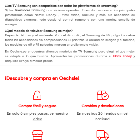
¿Los TV Samsung son compatibles con todas las plataformas de streaming?
Sí, los
televisores Samsung
con sistema operativo Tizen dan acceso a las principales
plataformas como Netflix, Disney+, Prime Video, YouTube y más, sin necesidad de
dispositivos externos: todo desde el control remoto y con una interfaz sencilla de
navegar.
¿Qué modelo de televisor Samsung es mejor?
Depende del uso y el ambiente. Para el día a día, el Samsung de 55 pulgadas cubre
todas las necesidades sin complicaciones. Si priorizas la calidad de imagen y el tamaño,
los modelos de 65 o 75 pulgadas marcan una diferencia visible.
En Oechsle.pe encuentras diversos modelos de
TV Samsung
para elegir el que mejor
se adapte a lo que buscas. Aprovecha las promociones durante el
Black Friday
y
adquiere el tuyo a menor precio.
¡Descubre y compra en Oechsle!
Compra fácil y seguro
Cambios y devoluciones
En solo 6 simples pasos,
ve nuestro
En nuestras 26 tiendas a nivel
video
nacional