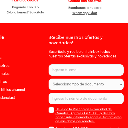
Hasta 36 cuotas
Chatea con nosotros
Pagando con Sip
Escríbenos a nuestro
¿No la tienes?
Solicítala
Whatsapp Chat
le
¡Recibe nuestras ofertas y
novedades!
Suscríbete y recibe en tu inbox todas
nuestras ofertas exclusivas y novedades
s
sotros
onales
tros
- Ethics channel
endencias!
He leído la Política de Privacidad de
Canales Digitales OECHSLE y declaro
haber sido informado sobre el tratamiento
de mis datos personales.