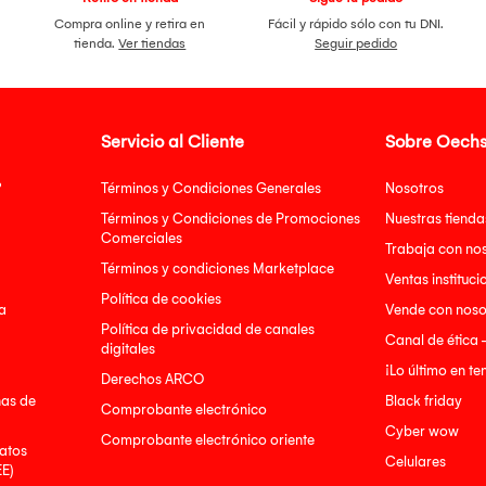
Compra online y retira en
Fácil y rápido sólo con tu DNI.
tienda.
Ver tiendas
Seguir pedido
Servicio al Cliente
Sobre Oechs
?
Términos y Condiciones Generales
Nosotros
Términos y Condiciones de Promociones
Nuestras tienda
Comerciales
Trabaja con no
Términos y condiciones Marketplace
Ventas instituci
Política de cookies
a
Vende con noso
Política de privacidad de canales
Canal de ética 
digitales
¡Lo último en t
Derechos ARCO
nas de
Black friday
Comprobante electrónico
Cyber wow
Comprobante electrónico oriente
atos
Celulares
EE)