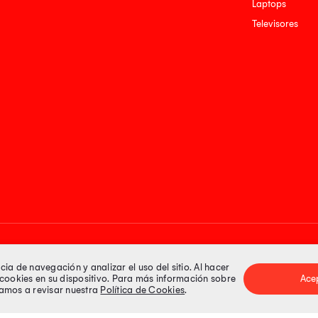
Laptops
Televisores
Medios de pago
a de navegación y analizar el uso del sitio. Al hacer
e cookies en su dispositivo. Para más información sobre
Ace
itamos a revisar nuestra
Política de Cookies
.