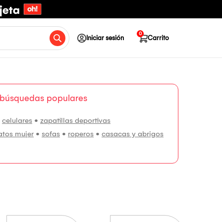
0
Iniciar sesión
Carrito
 búsquedas populares
•
celulares
•
zapatillas deportivas
atos mujer
•
sofas
•
roperos
•
casacas y abrigos