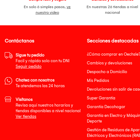
En solo 6 simples pasos,
ve
En nuestras 26 tiendas a nivel
nuestro video
nacional
Contáctanos
Secciones destacadas
¿Cómo comprar en Oechsle
Sigue tu pedido
Facil y rápido solo con tu DNI
Cambios y devoluciones
Seguir pedido
Despacho a Domicilio
Chatea con nosotros
Mis Pedidos
Te atendemos las 24 horas
Devoluciones sin salir de cas
Super Garantía
Visítanos
Revisa aquí nuestros horarios y
Garantía Decohogar
tiendas disponibles a nivel nacional
Garantía en Electro y Máqui
Ver tiendas
Deporte
Gestión de Residuos de Apar
Eléctricos y Electrónicos (RA