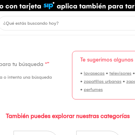
Te sugerimos algunas
 para tu búsqueda
“”
•
lavasecas
•
televisores
fía o intenta una búsqueda
•
zapatillas urbanas
•
zap
•
perfumes
También puedes explorar nuestras categorías