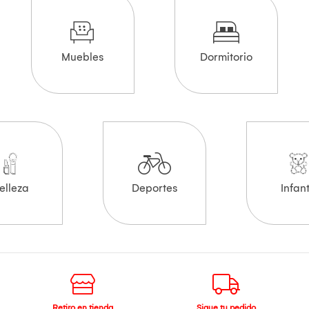
Muebles
Dormitorio
elleza
Deportes
Infant
Retiro en tienda
Sigue tu pedido