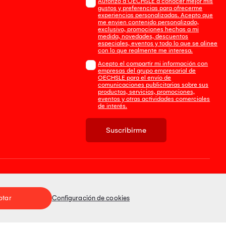
Autorizo a OECHSLE a conocer mejor mis
gustos y preferencias para ofrecerme
experiencias personalizadas. Acepto que
me envien contenido personalizado,
exclusivo, promociones hechas a mi
medida, novedades, descuentos
especiales, eventos y todo lo que se alinee
con lo que realmente me interesa.
Acepto el compartir mi información con
empresas del grupo empresarial de
OECHSLE para el envío de
comunicaciones publicitarias sobre sus
productos, servicios, promociones,
eventos y otras actividades comerciales
de interés.
Suscribirme
Tienda 100% Segura
ptar
Configuración de cookies