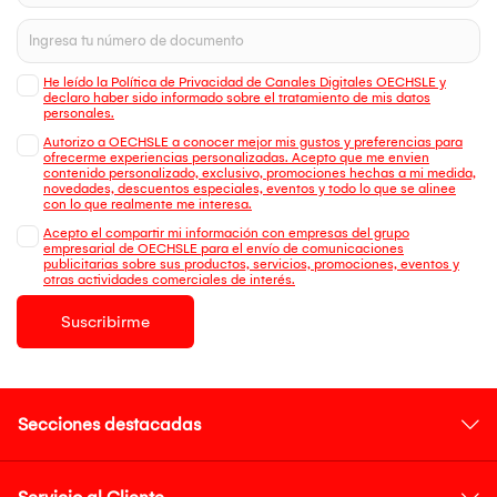
He leído la Política de Privacidad de Canales Digitales OECHSLE y
declaro haber sido informado sobre el tratamiento de mis datos
personales.
Autorizo a OECHSLE a conocer mejor mis gustos y preferencias para
ofrecerme experiencias personalizadas. Acepto que me envien
contenido personalizado, exclusivo, promociones hechas a mi medida,
novedades, descuentos especiales, eventos y todo lo que se alinee
con lo que realmente me interesa.
Acepto el compartir mi información con empresas del grupo
empresarial de OECHSLE para el envío de comunicaciones
publicitarias sobre sus productos, servicios, promociones, eventos y
otras actividades comerciales de interés.
Suscribirme
Secciones destacadas