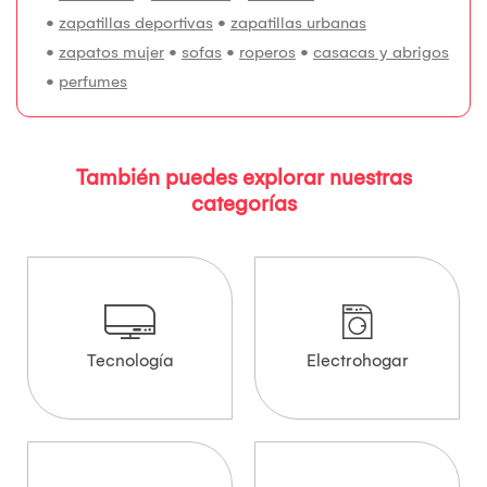
•
zapatillas deportivas
•
zapatillas urbanas
•
zapatos mujer
•
sofas
•
roperos
•
casacas y abrigos
•
perfumes
También puedes explorar nuestras
categorías
Tecnología
Electrohogar