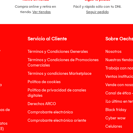
Compra online y retira en
Fácil y rápido sólo con tu DNI.
tienda.
Ver tiendas
Seguir pedido
Servicio al Cliente
Sobre Oechs
?
Términos y Condiciones Generales
Nosotros
Términos y Condiciones de Promociones
Nuestras tienda
Comerciales
Trabaja con no
Términos y condiciones Marketplace
Ventas instituci
Política de cookies
a
Vende con noso
Política de privacidad de canales
Canal de ética 
digitales
¡Lo último en t
Derechos ARCO
nas de
Black friday
Comprobante electrónico
Cyber wow
Comprobante electrónico oriente
atos
Celulares
EE)