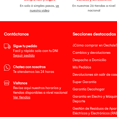
En solo 6 simples pasos,
ve
En nuestras 26 tiendas a nivel
nuestro video
nacional
Contáctanos
Secciones destacadas
¿Cómo comprar en Oechsle
Sigue tu pedido
Facil y rápido solo con tu DNI
Cambios y devoluciones
Seguir pedido
Despacho a Domicilio
Chatea con nosotros
Mis Pedidos
Te atendemos las 24 horas
Devoluciones sin salir de cas
Super Garantía
Visítanos
Revisa aquí nuestros horarios y
Garantía Decohogar
tiendas disponibles a nivel nacional
Garantía en Electro y Máqui
Ver tiendas
Deporte
Gestión de Residuos de Apar
Eléctricos y Electrónicos (RA