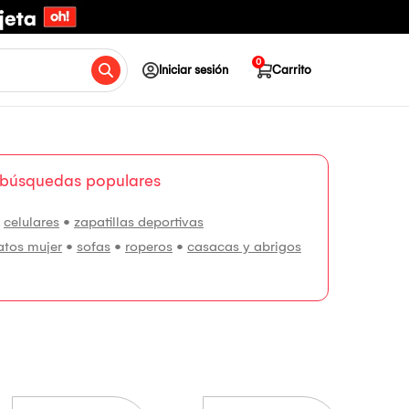
0
Iniciar sesión
Carrito
 búsquedas populares
•
celulares
•
zapatillas deportivas
atos mujer
•
sofas
•
roperos
•
casacas y abrigos