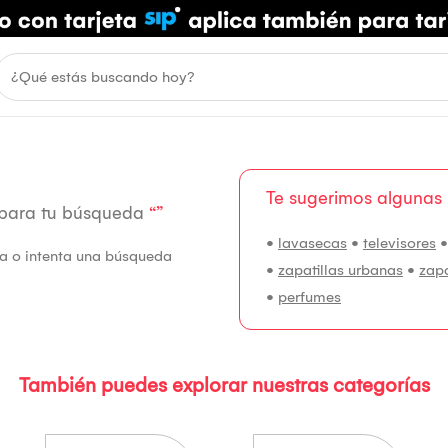
Te sugerimos algunas
 para tu búsqueda
“”
•
lavasecas
•
televisores
fía o intenta una búsqueda
•
zapatillas urbanas
•
zap
•
perfumes
También puedes explorar nuestras categorías