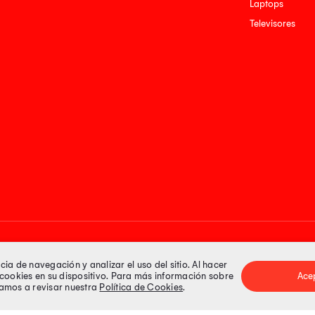
Laptops
Televisores
Medios de pago
a de navegación y analizar el uso del sitio. Al hacer
e cookies en su dispositivo. Para más información sobre
Ace
itamos a revisar nuestra
Política de Cookies
.