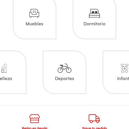
Muebles
Dormitorio
elleza
Deportes
Infant
Retiro en tienda
Sigue tu pedido