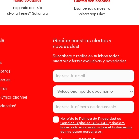
Hasta 36 cuotas
Chatea con nosotros
Pagando con Sip
Escríbenos a nuestro
¿No la tienes?
Solicítala
Whatsapp Chat
le
¡Recibe nuestras ofertas y
novedades!
Suscríbete y recibe en tu inbox todas
nuestras ofertas exclusivas y novedades
s
sotros
onales
tros
- Ethics channel
endencias!
He leído la Política de Privacidad de
Canales Digitales OECHSLE y declaro
haber sido informado sobre el tratamiento
de mis datos personales.