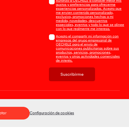
Autorizo a OECHSLE a conocer mejor mis
gustos y preferencias para ofrecerme
experiencias personalizadas. Acepto que
me envien contenido personalizado,
exclusivo, promociones hechas a mi
medida, novedades, descuentos
especiales, eventos y todo lo que se alinee
con lo que realmente me interesa.
Acepto el compartir mi información con
empresas del grupo empresarial de
OECHSLE para el envío de
comunicaciones publicitarias sobre sus
productos, servicios, promociones,
eventos y otras actividades comerciales
de interés.
Suscribirme
Tienda 100% Segura
ptar
Configuración de cookies