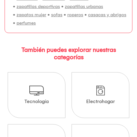
•
zapatillas deportivas
•
zapatillas urbanas
•
zapatos mujer
•
sofas
•
roperos
•
casacas y abrigos
•
perfumes
También puedes explorar nuestras
categorías
Tecnología
Electrohogar