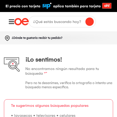
¿Dónde te gustaría recibir tu pedido?
¡Lo sentimos!
No encontramos ningún resultado para tu
búsqueda
“”
Pero no te desanimes, verifica la ortografía o intenta una
búsqueda menos específica.
Te sugerimos algunas búsquedas populares
•
lavasecas
•
televisores
•
celulares