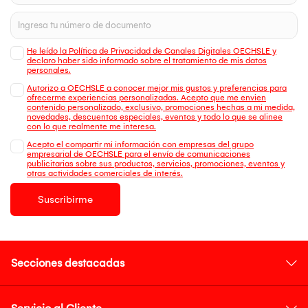
He leído la Política de Privacidad de Canales Digitales OECHSLE y
declaro haber sido informado sobre el tratamiento de mis datos
personales.
Autorizo a OECHSLE a conocer mejor mis gustos y preferencias para
ofrecerme experiencias personalizadas. Acepto que me envien
contenido personalizado, exclusivo, promociones hechas a mi medida,
novedades, descuentos especiales, eventos y todo lo que se alinee
con lo que realmente me interesa.
Acepto el compartir mi información con empresas del grupo
empresarial de OECHSLE para el envío de comunicaciones
publicitarias sobre sus productos, servicios, promociones, eventos y
otras actividades comerciales de interés.
Suscribirme
Secciones destacadas