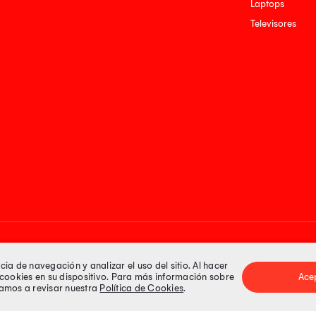
Laptops
Televisores
Medios de pago
a de navegación y analizar el uso del sitio. Al hacer
e cookies en su dispositivo. Para más información sobre
Ace
itamos a revisar nuestra
Política de Cookies
.