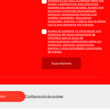
Autorizo a OECHSLE a conocer mejor mis
gustos y preferencias para ofrecerme
experiencias personalizadas. Acepto que
me envien contenido personalizado,
exclusivo, promociones hechas a mi
medida, novedades, descuentos
especiales, eventos y todo lo que se alinee
con lo que realmente me interesa.
Acepto el compartir mi información con
empresas del grupo empresarial de
OECHSLE para el envío de
comunicaciones publicitarias sobre sus
productos, servicios, promociones,
eventos y otras actividades comerciales
de interés.
Suscribirme
Tienda 100% Segura
ptar
Configuración de cookies