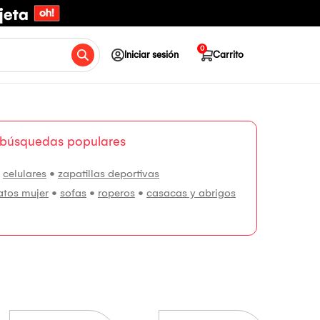
0
Iniciar sesión
Carrito
 búsquedas populares
•
celulares
•
zapatillas deportivas
atos mujer
•
sofas
•
roperos
•
casacas y abrigos