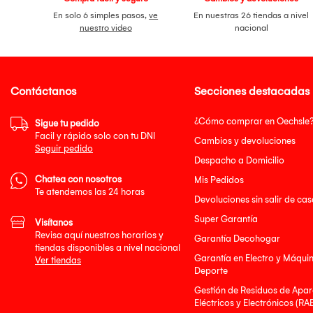
En solo 6 simples pasos,
ve
En nuestras 26 tiendas a nivel
nuestro video
nacional
Contáctanos
Secciones destacadas
¿Cómo comprar en Oechsle
Sigue tu pedido
Facil y rápido solo con tu DNI
Cambios y devoluciones
Seguir pedido
Despacho a Domicilio
Chatea con nosotros
Mis Pedidos
Te atendemos las 24 horas
Devoluciones sin salir de cas
Super Garantía
Visítanos
Revisa aquí nuestros horarios y
Garantía Decohogar
tiendas disponibles a nivel nacional
Garantía en Electro y Máqui
Ver tiendas
Deporte
Gestión de Residuos de Apar
Eléctricos y Electrónicos (RA