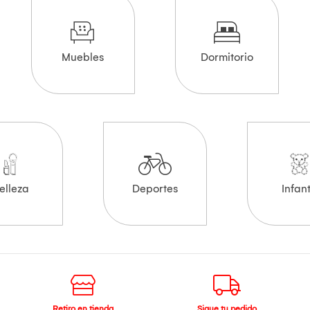
Muebles
Dormitorio
elleza
Deportes
Infant
Retiro en tienda
Sigue tu pedido