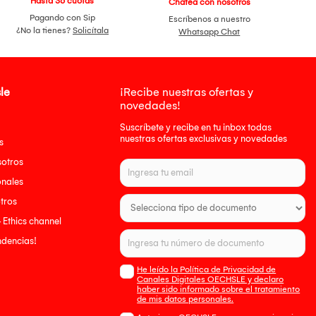
Hasta 36 cuotas
Chatea con nosotros
Pagando con Sip
Escríbenos a nuestro
¿No la tienes?
Solicítala
Whatsapp Chat
le
¡Recibe nuestras ofertas y
novedades!
Suscríbete y recibe en tu inbox todas
nuestras ofertas exclusivas y novedades
s
sotros
onales
tros
- Ethics channel
endencias!
He leído la Política de Privacidad de
Canales Digitales OECHSLE y declaro
haber sido informado sobre el tratamiento
de mis datos personales.