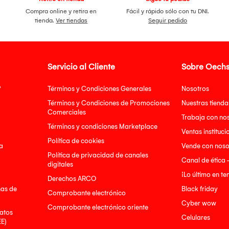
Compra online y retira en
Fácil y rápido sólo con tu DNI.
tienda.
Ver tiendas
Seguir pedido
Servicio al Cliente
Sobre Oechs
?
Términos y Condiciones Generales
Nosotros
Términos y Condiciones de Promociones
Nuestras tienda
Comerciales
Trabaja con no
Términos y condiciones Marketplace
Ventas instituci
Política de cookies
a
Vende con noso
Política de privacidad de canales
Canal de ética 
digitales
¡Lo último en t
Derechos ARCO
nas de
Black friday
Comprobante electrónico
Cyber wow
Comprobante electrónico oriente
atos
Celulares
EE)