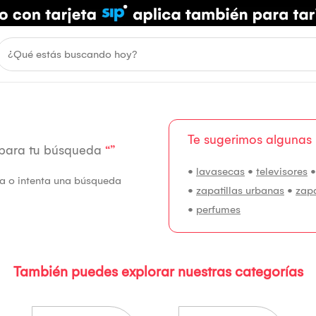
Te sugerimos algunas
 para tu búsqueda
“”
•
lavasecas
•
televisores
fía o intenta una búsqueda
•
zapatillas urbanas
•
zap
•
perfumes
También puedes explorar nuestras categorías