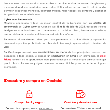
Los modelos más avanzados suman alertas de hipertensión, monitoreo de glucosa y
métricas deportivas detalladas como rutas GPS y ritmo de carrera. En el día a día,
permiten responder mensajes, controlar música, hacer pagos sin contacto y gestionar
la agenda sin sacar el teléfono.
Cyber wow Smartwatch
Mantente conectado y lleva un mejor control de tu bienestar con las
ofertas de
smartwatch
del
Cyber Wow
de Oechsle. Del
13 al 16 de julio de 2026
, descubre relojes
inteligentes con funciones para monitorear tu actividad física, frecuencia cardíaca,
calidad del sueño y recibir notificaciones desde tu muñeca.
Encuentra el
smartwatch
ideal para complementar tu rutina diaria y aprovecha
descuentos por tiempo limitado para llevarte la tecnología que se adapta a tu ritmo de
vida.
En Oechsle.pe encontrarás
smartwatches en oferta
de las principales marcas, con
despacho a todo el país. Si buscas un
smartwatch en Lima
o en provincias, el
Black
Friday
también es la oportunidad ideal para conseguir el modelo que quieres al mejor
precio. Activa las alertas y sigue nuestros canales oficiales para no perderte ninguna
promoción.
¡Descubre y compra en Oechsle!
Compra fácil y seguro
Cambios y devoluciones
En solo 6 simples pasos,
ve nuestro
En nuestras 26 tiendas a nivel