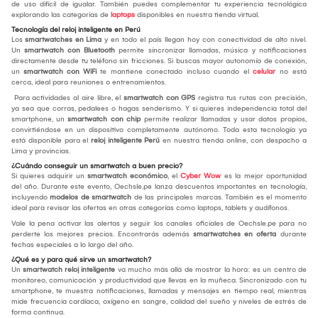
de uso difícil de igualar. También puedes complementar tu experiencia tecnológica
explorando las categorías de
laptops
disponibles en nuestra tienda virtual.
Tecnología del reloj inteligente en Perú
Los
smartwatches en Lima
y en todo el país llegan hoy con conectividad de alto nivel.
Un
smartwatch con Bluetooth
permite sincronizar llamadas, música y notificaciones
directamente desde tu teléfono sin fricciones. Si buscas mayor autonomía de conexión,
un
smartwatch con WiFi
te mantiene conectado incluso cuando el
celular
no está
cerca, ideal para reuniones o entrenamientos.
Para actividades al aire libre, el
smartwatch con GPS
registra tus rutas con precisión,
ya sea que corras, pedalees o hagas senderismo. Y si quieres independencia total del
smartphone, un
smartwatch con chip
permite realizar llamadas y usar datos propios,
convirtiéndose en un dispositivo completamente autónomo. Toda esta tecnología ya
está disponible para el
reloj inteligente Perú
en nuestra tienda online, con despacho a
Lima y provincias.
¿Cuándo conseguir un smartwatch a buen precio?
Si quieres adquirir un
smartwatch económico
, el
Cyber Wow
es la mejor oportunidad
del año. Durante este evento, Oechsle.pe lanza descuentos importantes en tecnología,
incluyendo
modelos de smartwatch
de las principales marcas. También es el momento
ideal para revisar las ofertas en otras categorías como laptops, tablets y audífonos.
Vale la pena activar las alertas y seguir los canales oficiales de Oechsle.pe para no
perderte los mejores precios. Encontrarás además
smartwatches en oferta
durante
fechas especiales a lo largo del año.
¿Qué es y para qué sirve un smartwatch?
Un
smartwatch reloj inteligente
va mucho más allá de mostrar la hora: es un centro de
monitoreo, comunicación y productividad que llevas en la muñeca. Sincronizado con tu
smartphone, te muestra notificaciones, llamadas y mensajes en tiempo real, mientras
mide frecuencia cardíaca, oxígeno en sangre, calidad del sueño y niveles de estrés de
forma continua.