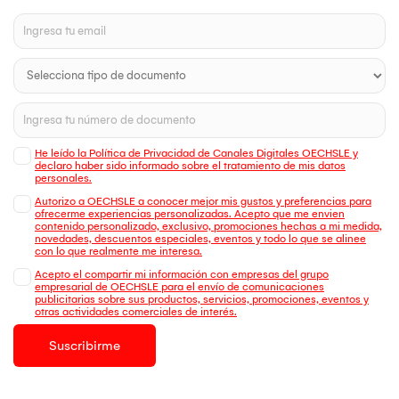
He leído la Política de Privacidad de Canales Digitales OECHSLE y
declaro haber sido informado sobre el tratamiento de mis datos
personales.
Autorizo a OECHSLE a conocer mejor mis gustos y preferencias para
ofrecerme experiencias personalizadas. Acepto que me envien
contenido personalizado, exclusivo, promociones hechas a mi medida,
novedades, descuentos especiales, eventos y todo lo que se alinee
con lo que realmente me interesa.
Acepto el compartir mi información con empresas del grupo
empresarial de OECHSLE para el envío de comunicaciones
publicitarias sobre sus productos, servicios, promociones, eventos y
otras actividades comerciales de interés.
Suscribirme