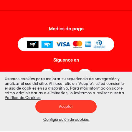
Medios de pago
Síguenos en
Usamos cookies para mejorar su experiencia de navegación y
analizar el uso del sitio. Al hacer clic en “Acepto”, usted consiente
el uso de cookies en su dispositivo. Para más información sobre
cómo administrarlas o eliminarlas, lo invitamos a revisar nuestra
Política de Cookies
.
Tienda 100% Segura
Aceptar
Tiendas Peruanas S.A. R.U.C. Nº 20493020618. Todos los derechos
reservados. Av. Aviación 2405 Piso 3, San Borja
Configuración de cookies
Precios disponibles solo en www.oechsle.pe. Precios online publicados
pueden incluir descuento adicional. Precios sujetos a variaciones sin
previo aviso. Productos sujetos a disponibilidad de stock