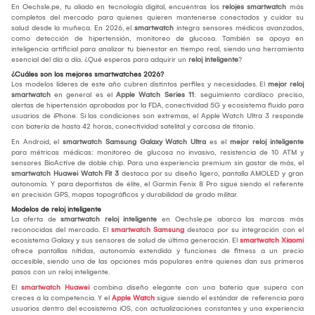
En Oechsle.pe, tu aliado en tecnología digital, encuentras los
relojes smartwatch
más
completos del mercado para quienes quieren mantenerse conectados y cuidar su
salud desde la muñeca. En 2026, el
smartwatch
integra sensores médicos avanzados,
como detección de hipertensión, monitoreo de glucosa. También se apoya en
inteligencia artificial para analizar tu bienestar en tiempo real, siendo una herramienta
esencial del día a día. ¿Qué esperas para adquirir un
reloj inteligente
?
¿Cuáles son los mejores smartwatches 2026?
Los modelos líderes de este año cubren distintos perfiles y necesidades. El
mejor reloj
smartwatch
en general es el
Apple Watch Series 11
: seguimiento cardíaco preciso,
alertas de hipertensión aprobadas por la FDA, conectividad 5G y ecosistema fluido para
usuarios de iPhone. Si las condiciones son extremas, el Apple Watch Ultra 3 responde
con batería de hasta 42 horas, conectividad satelital y carcasa de titanio.
En Android, el
smartwatch Samsung Galaxy Watch Ultra
es el
mejor reloj inteligente
para métricas médicas: monitoreo de glucosa no invasivo, resistencia de 10 ATM y
sensores BioActive de doble chip. Para una experiencia premium sin gastar de más, el
smartwatch Huawei Watch Fit 3
destaca por su diseño ligero, pantalla AMOLED y gran
autonomía. Y para deportistas de élite, el Garmin Fenix 8 Pro sigue siendo el referente
en precisión GPS, mapas topográficos y durabilidad de grado militar.
Modelos de reloj inteligente
La oferta de
smartwatch reloj inteligente
en Oechsle.pe abarca las marcas más
reconocidas del mercado. El
smartwatch Samsung
destaca por su integración con el
ecosistema Galaxy y sus sensores de salud de última generación. El
smartwatch Xiaomi
ofrece pantallas nítidas, autonomía extendida y funciones de fitness a un precio
accesible, siendo una de las opciones más populares entre quienes dan sus primeros
pasos con un reloj inteligente.
El
smartwatch Huawei
combina diseño elegante con una batería que supera con
creces a la competencia. Y el
Apple Watch
sigue siendo el estándar de referencia para
usuarios dentro del ecosistema iOS, con actualizaciones constantes y una experiencia