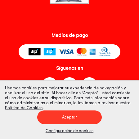
Medios de pago
Síguenos en
Usamos cookies para mejorar su experiencia de navegación y
analizar el uso del sitio. Al hacer clic en “Acepto”, usted consiente
el uso de cookies en su dispositivo. Para más información sobre
cómo administrarlas o eliminarlas, lo invitamos a revisar nuestra
Política de Cookies
.
Tienda 100% Segura
Aceptar
Tiendas Peruanas S.A. R.U.C. Nº 20493020618. Todos los derechos
reservados. Av. Aviación 2405 Piso 3, San Borja
Configuración de cookies
Precios disponibles solo en www.oechsle.pe. Precios online publicados
pueden incluir descuento adicional. Precios sujetos a variaciones sin