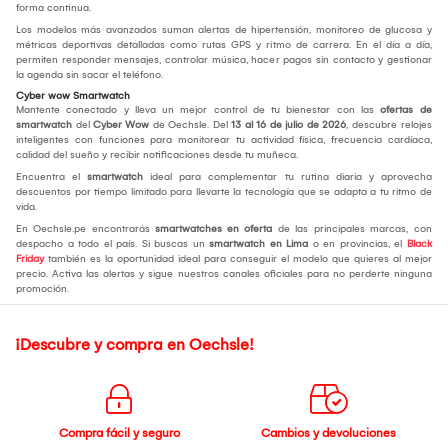
forma continua.
Los modelos más avanzados suman alertas de hipertensión, monitoreo de glucosa y
métricas deportivas detalladas como rutas GPS y ritmo de carrera. En el día a día,
permiten responder mensajes, controlar música, hacer pagos sin contacto y gestionar
la agenda sin sacar el teléfono.
Cyber wow Smartwatch
Mantente conectado y lleva un mejor control de tu bienestar con las
ofertas de
smartwatch
del
Cyber Wow
de Oechsle. Del
13 al 16 de julio de 2026
, descubre relojes
inteligentes con funciones para monitorear tu actividad física, frecuencia cardíaca,
calidad del sueño y recibir notificaciones desde tu muñeca.
Encuentra el
smartwatch
ideal para complementar tu rutina diaria y aprovecha
descuentos por tiempo limitado para llevarte la tecnología que se adapta a tu ritmo de
vida.
En Oechsle.pe encontrarás
smartwatches en oferta
de las principales marcas, con
despacho a todo el país. Si buscas un
smartwatch en Lima
o en provincias, el
Black
Friday
también es la oportunidad ideal para conseguir el modelo que quieres al mejor
precio. Activa las alertas y sigue nuestros canales oficiales para no perderte ninguna
promoción.
¡Descubre y compra en Oechsle!
Compra fácil y seguro
Cambios y devoluciones