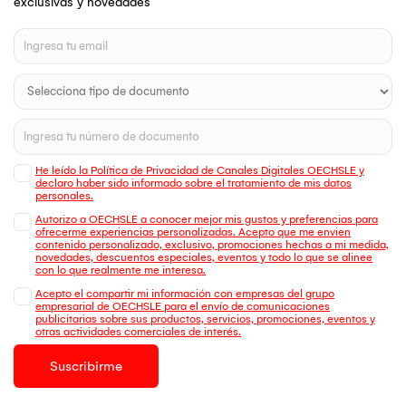
exclusivas y novedades
He leído la Política de Privacidad de Canales Digitales OECHSLE y
declaro haber sido informado sobre el tratamiento de mis datos
personales.
Autorizo a OECHSLE a conocer mejor mis gustos y preferencias para
ofrecerme experiencias personalizadas. Acepto que me envien
contenido personalizado, exclusivo, promociones hechas a mi medida,
novedades, descuentos especiales, eventos y todo lo que se alinee
con lo que realmente me interesa.
Acepto el compartir mi información con empresas del grupo
empresarial de OECHSLE para el envío de comunicaciones
publicitarias sobre sus productos, servicios, promociones, eventos y
otras actividades comerciales de interés.
Suscribirme