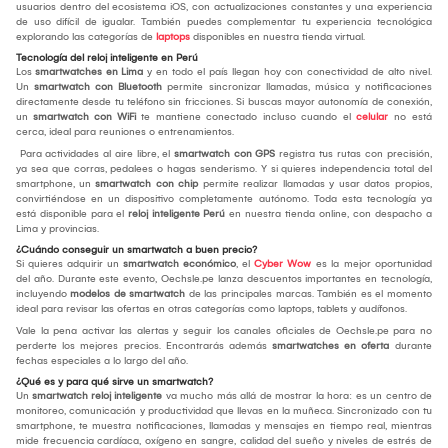
usuarios dentro del ecosistema iOS, con actualizaciones constantes y una experiencia
de uso difícil de igualar. También puedes complementar tu experiencia tecnológica
explorando las categorías de
laptops
disponibles en nuestra tienda virtual.
Tecnología del reloj inteligente en Perú
Los
smartwatches en Lima
y en todo el país llegan hoy con conectividad de alto nivel.
Un
smartwatch con Bluetooth
permite sincronizar llamadas, música y notificaciones
directamente desde tu teléfono sin fricciones. Si buscas mayor autonomía de conexión,
un
smartwatch con WiFi
te mantiene conectado incluso cuando el
celular
no está
cerca, ideal para reuniones o entrenamientos.
Para actividades al aire libre, el
smartwatch con GPS
registra tus rutas con precisión,
ya sea que corras, pedalees o hagas senderismo. Y si quieres independencia total del
smartphone, un
smartwatch con chip
permite realizar llamadas y usar datos propios,
convirtiéndose en un dispositivo completamente autónomo. Toda esta tecnología ya
está disponible para el
reloj inteligente Perú
en nuestra tienda online, con despacho a
Lima y provincias.
¿Cuándo conseguir un smartwatch a buen precio?
Si quieres adquirir un
smartwatch económico
, el
Cyber Wow
es la mejor oportunidad
del año. Durante este evento, Oechsle.pe lanza descuentos importantes en tecnología,
incluyendo
modelos de smartwatch
de las principales marcas. También es el momento
ideal para revisar las ofertas en otras categorías como laptops, tablets y audífonos.
Vale la pena activar las alertas y seguir los canales oficiales de Oechsle.pe para no
perderte los mejores precios. Encontrarás además
smartwatches en oferta
durante
fechas especiales a lo largo del año.
¿Qué es y para qué sirve un smartwatch?
Un
smartwatch reloj inteligente
va mucho más allá de mostrar la hora: es un centro de
monitoreo, comunicación y productividad que llevas en la muñeca. Sincronizado con tu
smartphone, te muestra notificaciones, llamadas y mensajes en tiempo real, mientras
mide frecuencia cardíaca, oxígeno en sangre, calidad del sueño y niveles de estrés de