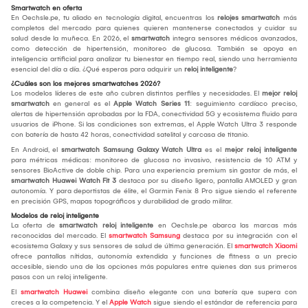
Smartwatch en oferta
En Oechsle.pe, tu aliado en tecnología digital, encuentras los
relojes smartwatch
más
completos del mercado para quienes quieren mantenerse conectados y cuidar su
salud desde la muñeca. En 2026, el
smartwatch
integra sensores médicos avanzados,
como detección de hipertensión, monitoreo de glucosa. También se apoya en
inteligencia artificial para analizar tu bienestar en tiempo real, siendo una herramienta
esencial del día a día. ¿Qué esperas para adquirir un
reloj inteligente
?
¿Cuáles son los mejores smartwatches 2026?
Los modelos líderes de este año cubren distintos perfiles y necesidades. El
mejor reloj
smartwatch
en general es el
Apple Watch Series 11
: seguimiento cardíaco preciso,
alertas de hipertensión aprobadas por la FDA, conectividad 5G y ecosistema fluido para
usuarios de iPhone. Si las condiciones son extremas, el Apple Watch Ultra 3 responde
con batería de hasta 42 horas, conectividad satelital y carcasa de titanio.
En Android, el
smartwatch Samsung Galaxy Watch Ultra
es el
mejor reloj inteligente
para métricas médicas: monitoreo de glucosa no invasivo, resistencia de 10 ATM y
sensores BioActive de doble chip. Para una experiencia premium sin gastar de más, el
smartwatch Huawei Watch Fit 3
destaca por su diseño ligero, pantalla AMOLED y gran
autonomía. Y para deportistas de élite, el Garmin Fenix 8 Pro sigue siendo el referente
en precisión GPS, mapas topográficos y durabilidad de grado militar.
Modelos de reloj inteligente
La oferta de
smartwatch reloj inteligente
en Oechsle.pe abarca las marcas más
reconocidas del mercado. El
smartwatch Samsung
destaca por su integración con el
ecosistema Galaxy y sus sensores de salud de última generación. El
smartwatch Xiaomi
ofrece pantallas nítidas, autonomía extendida y funciones de fitness a un precio
accesible, siendo una de las opciones más populares entre quienes dan sus primeros
pasos con un reloj inteligente.
El
smartwatch Huawei
combina diseño elegante con una batería que supera con
creces a la competencia. Y el
Apple Watch
sigue siendo el estándar de referencia para