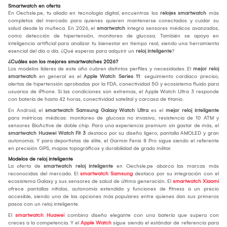
Smartwatch en oferta
En Oechsle.pe, tu aliado en tecnología digital, encuentras los
relojes smartwatch
más
completos del mercado para quienes quieren mantenerse conectados y cuidar su
salud desde la muñeca. En 2026, el
smartwatch
integra sensores médicos avanzados,
como detección de hipertensión, monitoreo de glucosa. También se apoya en
inteligencia artificial para analizar tu bienestar en tiempo real, siendo una herramienta
esencial del día a día. ¿Qué esperas para adquirir un
reloj inteligente
?
¿Cuáles son los mejores smartwatches 2026?
Los modelos líderes de este año cubren distintos perfiles y necesidades. El
mejor reloj
smartwatch
en general es el
Apple Watch Series 11
: seguimiento cardíaco preciso,
alertas de hipertensión aprobadas por la FDA, conectividad 5G y ecosistema fluido para
usuarios de iPhone. Si las condiciones son extremas, el Apple Watch Ultra 3 responde
con batería de hasta 42 horas, conectividad satelital y carcasa de titanio.
En Android, el
smartwatch Samsung Galaxy Watch Ultra
es el
mejor reloj inteligente
para métricas médicas: monitoreo de glucosa no invasivo, resistencia de 10 ATM y
sensores BioActive de doble chip. Para una experiencia premium sin gastar de más, el
smartwatch Huawei Watch Fit 3
destaca por su diseño ligero, pantalla AMOLED y gran
autonomía. Y para deportistas de élite, el Garmin Fenix 8 Pro sigue siendo el referente
en precisión GPS, mapas topográficos y durabilidad de grado militar.
Modelos de reloj inteligente
La oferta de
smartwatch reloj inteligente
en Oechsle.pe abarca las marcas más
reconocidas del mercado. El
smartwatch Samsung
destaca por su integración con el
ecosistema Galaxy y sus sensores de salud de última generación. El
smartwatch Xiaomi
ofrece pantallas nítidas, autonomía extendida y funciones de fitness a un precio
accesible, siendo una de las opciones más populares entre quienes dan sus primeros
pasos con un reloj inteligente.
El
smartwatch Huawei
combina diseño elegante con una batería que supera con
creces a la competencia. Y el
Apple Watch
sigue siendo el estándar de referencia para