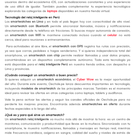
usuarios dentro del ecosistema iOS, con actualizaciones constantes y una experiencia
de uso difícil de igualar. También puedes complementar tu experiencia tecnológica
explorando las categorías de
laptops
disponibles en nuestra tienda virtual.
Tecnología del reloj inteligente en Perú
Los
smartwatches en Lima
y en todo el país llegan hoy con conectividad de alto nivel.
Un
smartwatch con Bluetooth
permite sincronizar llamadas, música y notificaciones
directamente desde tu teléfono sin fricciones. Si buscas mayor autonomía de conexión,
un
smartwatch con WiFi
te mantiene conectado incluso cuando el
celular
no está
cerca, ideal para reuniones o entrenamientos.
Para actividades al aire libre, el
smartwatch con GPS
registra tus rutas con precisión,
ya sea que corras, pedalees o hagas senderismo. Y si quieres independencia total del
smartphone, un
smartwatch con chip
permite realizar llamadas y usar datos propios,
convirtiéndose en un dispositivo completamente autónomo. Toda esta tecnología ya
está disponible para el
reloj inteligente Perú
en nuestra tienda online, con despacho a
Lima y provincias.
¿Cuándo conseguir un smartwatch a buen precio?
Si quieres adquirir un
smartwatch económico
, el
Cyber Wow
es la mejor oportunidad
del año. Durante este evento, Oechsle.pe lanza descuentos importantes en tecnología,
incluyendo
modelos de smartwatch
de las principales marcas. También es el momento
ideal para revisar las ofertas en otras categorías como laptops, tablets y audífonos.
Vale la pena activar las alertas y seguir los canales oficiales de Oechsle.pe para no
perderte los mejores precios. Encontrarás además
smartwatches en oferta
durante
fechas especiales a lo largo del año.
¿Qué es y para qué sirve un smartwatch?
Un
smartwatch reloj inteligente
va mucho más allá de mostrar la hora: es un centro de
monitoreo, comunicación y productividad que llevas en la muñeca. Sincronizado con tu
smartphone, te muestra notificaciones, llamadas y mensajes en tiempo real, mientras
mide frecuencia cardíaca, oxígeno en sangre, calidad del sueño y niveles de estrés de