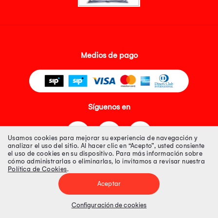
Medios de pago
Síguenos en
Usamos cookies para mejorar su experiencia de navegación y
analizar el uso del sitio. Al hacer clic en “Acepto”, usted consiente
el uso de cookies en su dispositivo. Para más información sobre
cómo administrarlas o eliminarlas, lo invitamos a revisar nuestra
Política de Cookies
.
Tienda 100% Segura
Aceptar
Tiendas Peruanas S.A. R.U.C. Nº 20493020618. Todos los derechos
reservados. Av. Aviación 2405 Piso 3, San Borja
Configuración de cookies
Precios disponibles solo en www.oechsle.pe. Precios online publicados
pueden incluir descuento adicional. Precios sujetos a variaciones sin