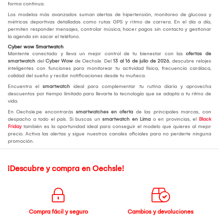
forma continua.
Los modelos más avanzados suman alertas de hipertensión, monitoreo de glucosa y
métricas deportivas detalladas como rutas GPS y ritmo de carrera. En el día a día,
permiten responder mensajes, controlar música, hacer pagos sin contacto y gestionar
la agenda sin sacar el teléfono.
Cyber wow Smartwatch
Mantente conectado y lleva un mejor control de tu bienestar con las
ofertas de
smartwatch
del
Cyber Wow
de Oechsle. Del
13 al 16 de julio de 2026
, descubre relojes
inteligentes con funciones para monitorear tu actividad física, frecuencia cardíaca,
calidad del sueño y recibir notificaciones desde tu muñeca.
Encuentra el
smartwatch
ideal para complementar tu rutina diaria y aprovecha
descuentos por tiempo limitado para llevarte la tecnología que se adapta a tu ritmo de
vida.
En Oechsle.pe encontrarás
smartwatches en oferta
de las principales marcas, con
despacho a todo el país. Si buscas un
smartwatch en Lima
o en provincias, el
Black
Friday
también es la oportunidad ideal para conseguir el modelo que quieres al mejor
precio. Activa las alertas y sigue nuestros canales oficiales para no perderte ninguna
promoción.
¡Descubre y compra en Oechsle!
Compra fácil y seguro
Cambios y devoluciones