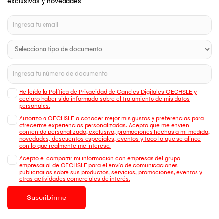
exclusivas y novedades
He leído la Política de Privacidad de Canales Digitales OECHSLE y
declaro haber sido informado sobre el tratamiento de mis datos
personales.
Autorizo a OECHSLE a conocer mejor mis gustos y preferencias para
ofrecerme experiencias personalizadas. Acepto que me envien
contenido personalizado, exclusivo, promociones hechas a mi medida,
novedades, descuentos especiales, eventos y todo lo que se alinee
con lo que realmente me interesa.
Acepto el compartir mi información con empresas del grupo
empresarial de OECHSLE para el envío de comunicaciones
publicitarias sobre sus productos, servicios, promociones, eventos y
otras actividades comerciales de interés.
Suscribirme