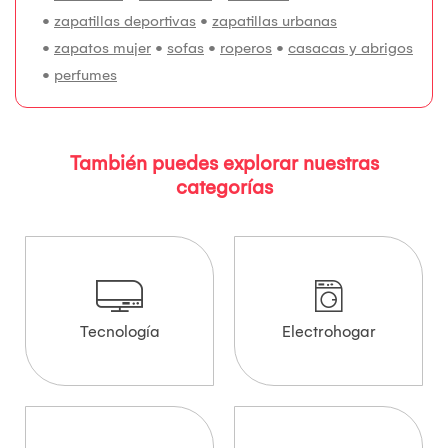
•
zapatillas deportivas
•
zapatillas urbanas
•
zapatos mujer
•
sofas
•
roperos
•
casacas y abrigos
•
perfumes
También puedes explorar nuestras
categorías
Tecnología
Electrohogar