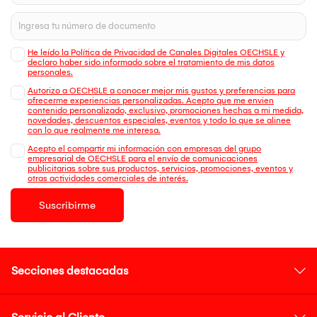
He leído la Política de Privacidad de Canales Digitales OECHSLE y
declaro haber sido informado sobre el tratamiento de mis datos
personales.
Autorizo a OECHSLE a conocer mejor mis gustos y preferencias para
ofrecerme experiencias personalizadas. Acepto que me envien
contenido personalizado, exclusivo, promociones hechas a mi medida,
novedades, descuentos especiales, eventos y todo lo que se alinee
con lo que realmente me interesa.
Acepto el compartir mi información con empresas del grupo
empresarial de OECHSLE para el envío de comunicaciones
publicitarias sobre sus productos, servicios, promociones, eventos y
otras actividades comerciales de interés.
Suscribirme
Secciones destacadas