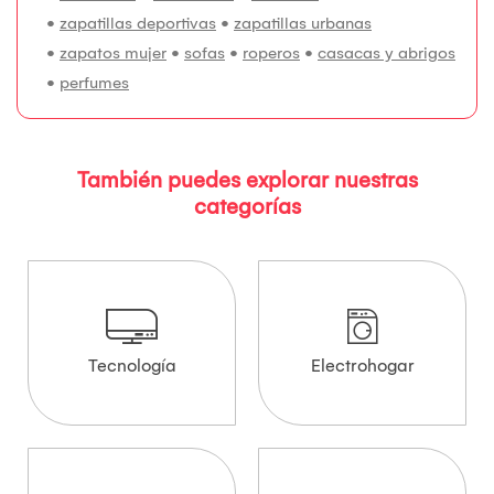
•
zapatillas deportivas
•
zapatillas urbanas
•
zapatos mujer
•
sofas
•
roperos
•
casacas y abrigos
•
perfumes
También puedes explorar nuestras
categorías
Tecnología
Electrohogar