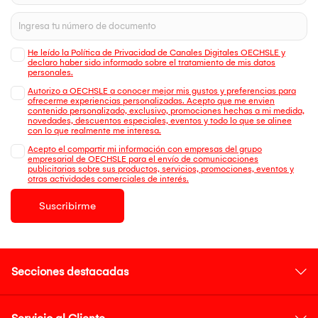
He leído la Política de Privacidad de Canales Digitales OECHSLE y
declaro haber sido informado sobre el tratamiento de mis datos
personales.
Autorizo a OECHSLE a conocer mejor mis gustos y preferencias para
ofrecerme experiencias personalizadas. Acepto que me envien
contenido personalizado, exclusivo, promociones hechas a mi medida,
novedades, descuentos especiales, eventos y todo lo que se alinee
con lo que realmente me interesa.
Acepto el compartir mi información con empresas del grupo
empresarial de OECHSLE para el envío de comunicaciones
publicitarias sobre sus productos, servicios, promociones, eventos y
otras actividades comerciales de interés.
Suscribirme
Secciones destacadas