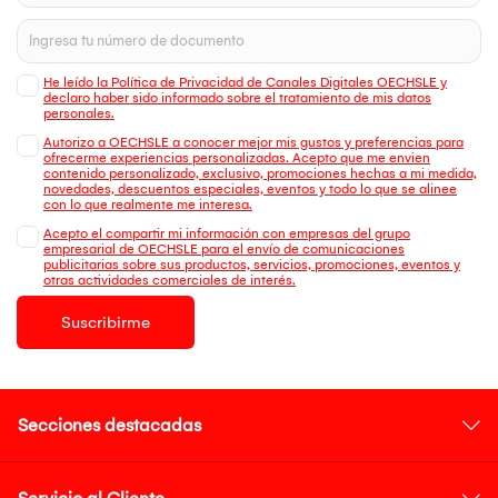
He leído la Política de Privacidad de Canales Digitales OECHSLE y
declaro haber sido informado sobre el tratamiento de mis datos
personales.
Autorizo a OECHSLE a conocer mejor mis gustos y preferencias para
ofrecerme experiencias personalizadas. Acepto que me envien
contenido personalizado, exclusivo, promociones hechas a mi medida,
novedades, descuentos especiales, eventos y todo lo que se alinee
con lo que realmente me interesa.
Acepto el compartir mi información con empresas del grupo
empresarial de OECHSLE para el envío de comunicaciones
publicitarias sobre sus productos, servicios, promociones, eventos y
otras actividades comerciales de interés.
Suscribirme
Secciones destacadas