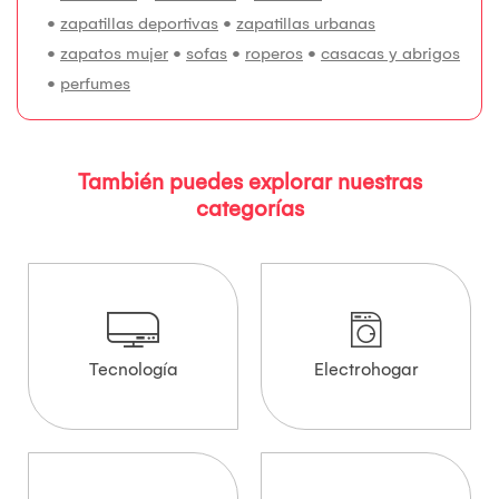
•
zapatillas deportivas
•
zapatillas urbanas
•
zapatos mujer
•
sofas
•
roperos
•
casacas y abrigos
•
perfumes
También puedes explorar nuestras
categorías
Tecnología
Electrohogar