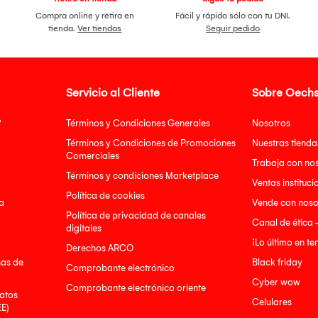
Compra online y retira en
Fácil y rápido sólo con tu DNI.
tienda.
Ver tiendas
Seguir pedido
Servicio al Cliente
Sobre Oechs
?
Términos y Condiciones Generales
Nosotros
Términos y Condiciones de Promociones
Nuestras tienda
Comerciales
Trabaja con no
Términos y condiciones Marketplace
Ventas instituci
Política de cookies
a
Vende con noso
Política de privacidad de canales
Canal de ética 
digitales
¡Lo último en t
Derechos ARCO
nas de
Black friday
Comprobante electrónico
Cyber wow
Comprobante electrónico oriente
atos
Celulares
EE)