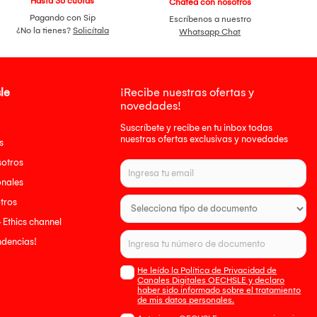
Hasta 36 cuotas
Chatea con nosotros
Pagando con Sip
Escríbenos a nuestro
¿No la tienes?
Solicítala
Whatsapp Chat
le
¡Recibe nuestras ofertas y
novedades!
Suscríbete y recibe en tu inbox todas
nuestras ofertas exclusivas y novedades
s
sotros
onales
tros
- Ethics channel
endencias!
He leído la Política de Privacidad de
Canales Digitales OECHSLE y declaro
haber sido informado sobre el tratamiento
de mis datos personales.