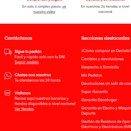
En solo 6 simples pasos,
ve
En nuestras 26 tiendas a nivel
nuestro video
nacional
Contáctanos
Secciones destacadas
¿Cómo comprar en Oechsle
Sigue tu pedido
Facil y rápido solo con tu DNI
Cambios y devoluciones
Seguir pedido
Despacho a Domicilio
Chatea con nosotros
Mis Pedidos
Te atendemos las 24 horas
Devoluciones sin salir de cas
Super Garantía
Visítanos
Revisa aquí nuestros horarios y
Garantía Decohogar
tiendas disponibles a nivel nacional
Garantía en Electro y Máqui
Ver tiendas
Deporte
Gestión de Residuos de Apar
Eléctricos y Electrónicos (RA