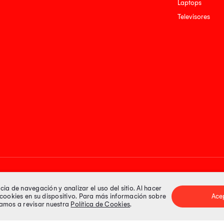
Laptops
Televisores
Medios de pago
a de navegación y analizar el uso del sitio. Al hacer
e cookies en su dispositivo. Para más información sobre
Ace
itamos a revisar nuestra
Política de Cookies
.