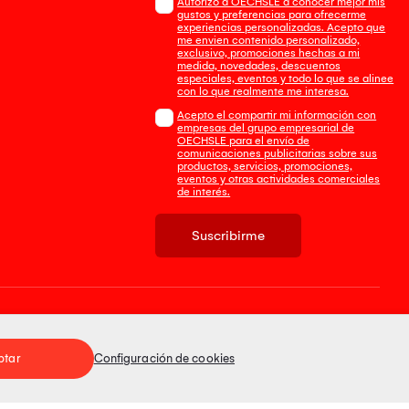
Autorizo a OECHSLE a conocer mejor mis
gustos y preferencias para ofrecerme
experiencias personalizadas. Acepto que
me envien contenido personalizado,
exclusivo, promociones hechas a mi
medida, novedades, descuentos
especiales, eventos y todo lo que se alinee
con lo que realmente me interesa.
Acepto el compartir mi información con
empresas del grupo empresarial de
OECHSLE para el envío de
comunicaciones publicitarias sobre sus
productos, servicios, promociones,
eventos y otras actividades comerciales
de interés.
Suscribirme
Tienda 100% Segura
ptar
Configuración de cookies