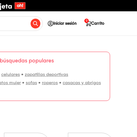
0
Iniciar sesión
Carrito
 búsquedas populares
•
celulares
•
zapatillas deportivas
atos mujer
•
sofas
•
roperos
•
casacas y abrigos