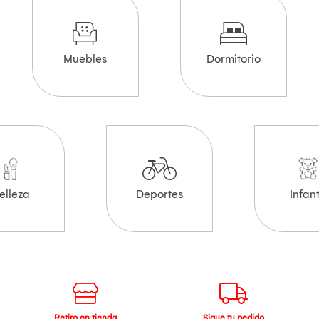
Muebles
Dormitorio
elleza
Deportes
Infant
Retiro en tienda
Sigue tu pedido