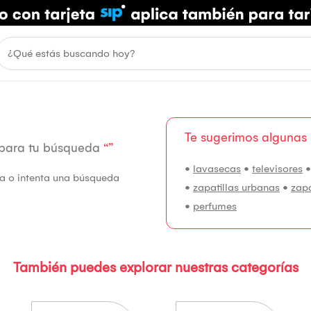
Te sugerimos algunas
 para tu búsqueda
“”
•
lavasecas
•
televisores
fía o intenta una búsqueda
•
zapatillas urbanas
•
zap
•
perfumes
También puedes explorar nuestras categorías