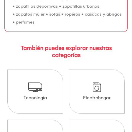
•
zapatillas deportivas
•
zapatillas urbanas
•
zapatos mujer
•
sofas
•
roperos
•
casacas y abrigos
•
perfumes
También puedes explorar nuestras
categorías
Tecnología
Electrohogar