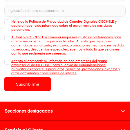
He leído la Política de Privacidad de Canales Digitales OECHSLE y
declaro haber sido informado sobre el tratamiento de mis datos
personales.
Autorizo a OECHSLE a conocer mejor mis gustos y preferencias para
ofrecerme experiencias personalizadas. Acepto que me envien
contenido personalizado, exclusivo, promociones hechas a mi medida,
novedades, descuentos especiales, eventos y todo lo que se alinee
con lo que realmente me interesa.
Acepto el compartir mi información con empresas del grupo
empresarial de OECHSLE para el envío de comunicaciones
publicitarias sobre sus productos, servicios, promociones, eventos y
otras actividades comerciales de interés.
Suscribirme
Secciones destacadas