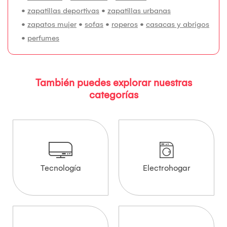
•
zapatillas deportivas
•
zapatillas urbanas
•
zapatos mujer
•
sofas
•
roperos
•
casacas y abrigos
•
perfumes
También puedes explorar nuestras
categorías
Tecnología
Electrohogar