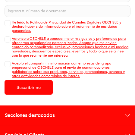
He leído la Política de Privacidad de Canales Digitales OECHSLE y
declaro haber sido informado sobre el tratamiento de mis datos
personales.
Autorizo a OECHSLE a conocer mejor mis gustos y preferencias para
ofrecerme experiencias personalizadas. Acepto que me envien
contenido personalizado, exclusivo, promociones hechas a mi medida,
novedades, descuentos especiales, eventos y todo lo que se alinee
con lo que realmente me interesa.
Acepto el compartir mi información con empresas del grupo
empresarial de OECHSLE para el envío de comunicaciones
publicitarias sobre sus productos, servicios, promociones, eventos y
otras actividades comerciales de interés.
Suscribirme
Secciones destacadas