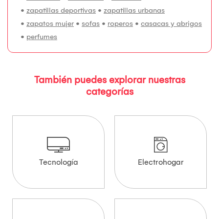
•
zapatillas deportivas
•
zapatillas urbanas
•
zapatos mujer
•
sofas
•
roperos
•
casacas y abrigos
•
perfumes
También puedes explorar nuestras
categorías
Tecnología
Electrohogar