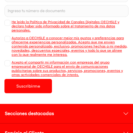
He leído la Política de Privacidad de Canales Digitales OECHSLE y
declaro haber sido informado sobre el tratamiento de mis datos
personales.
Autorizo a OECHSLE a conocer mejor mis gustos y preferencias para
ofrecerme experiencias personalizadas. Acepto que me envien
contenido personalizado, exclusivo, promociones hechas a mi medida,
novedades, descuentos especiales, eventos y todo lo que se alinee
con lo que realmente me interesa.
Acepto el compartir mi información con empresas del grupo
empresarial de OECHSLE para el envío de comunicaciones
publicitarias sobre sus productos, servicios, promociones, eventos y
otras actividades comerciales de interés.
Suscribirme
Secciones destacadas