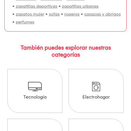
•
zapatillas deportivas
•
zapatillas urbanas
•
zapatos mujer
•
sofas
•
roperos
•
casacas y abrigos
•
perfumes
También puedes explorar nuestras
categorías
Tecnología
Electrohogar