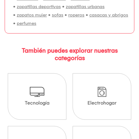
•
zapatillas deportivas
•
zapatillas urbanas
•
zapatos mujer
•
sofas
•
roperos
•
casacas y abrigos
•
perfumes
También puedes explorar nuestras
categorías
Tecnología
Electrohogar