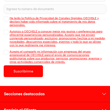
He leído la Política de Privacidad de Canales Digitales OECHSLE y
declaro haber sido informado sobre el tratamiento de mis datos
personales.
Autorizo a OECHSLE a conocer mejor mis gustos y preferencias para
ofrecerme experiencias personalizadas. Acepto que me envien
contenido personalizado, exclusivo, promociones hechas a mi medida,
novedades, descuentos especiales, eventos y todo lo que se alinee
con lo que realmente me interesa.
Acepto el compartir mi información con empresas del grupo
empresarial de OECHSLE para el envío de comunicaciones
publicitarias sobre sus productos, servicios, promociones, eventos y
otras actividades comerciales de interés.
Suscribirme
Secciones destacadas