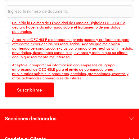
He leído la Política de Privacidad de Canales Digitales OECHSLE y
declaro haber sido informado sobre el tratamiento de mis datos
personales.
Autorizo a OECHSLE a conocer mejor mis gustos y preferencias para
ofrecerme experiencias personalizadas. Acepto que me envien
contenido personalizado, exclusivo, promociones hechas a mi medida,
novedades, descuentos especiales, eventos y todo lo que se alinee
con lo que realmente me interesa.
Acepto el compartir mi información con empresas del grupo
empresarial de OECHSLE para el envío de comunicaciones
publicitarias sobre sus productos, servicios, promociones, eventos y
otras actividades comerciales de interés.
Suscribirme
Secciones destacadas