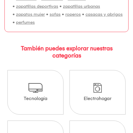
•
zapatillas deportivas
•
zapatillas urbanas
•
zapatos mujer
•
sofas
•
roperos
•
casacas y abrigos
•
perfumes
También puedes explorar nuestras
categorías
Tecnología
Electrohogar