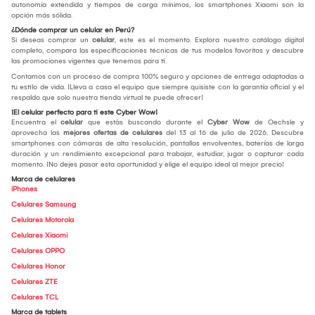
autonomía extendida y tiempos de carga mínimos, los smartphones Xiaomi son la
opción más sólida.
¿Dónde comprar un celular en Perú?
Si deseas comprar un
celular
, este es el momento. Explora nuestro catálogo digital
completo, compara las especificaciones técnicas de tus modelos favoritos y descubre
las promociones vigentes que tenemos para ti.
Contamos con un proceso de compra 100% seguro y opciones de entrega adaptadas a
tu estilo de vida. ¡Lleva a casa el equipo que siempre quisiste con la garantía oficial y el
respaldo que solo nuestra tienda virtual te puede ofrecer!
¡El celular perfecto para ti este Cyber Wow!
Encuentra el
celular
que estás buscando durante el
Cyber Wow
de Oechsle y
aprovecha las
mejores ofertas de celulares
del 13 al 16 de julio de 2026. Descubre
smartphones con cámaras de alta resolución, pantallas envolventes, baterías de larga
duración y un rendimiento excepcional para trabajar, estudiar, jugar o capturar cada
momento. ¡No dejes pasar esta oportunidad y elige el equipo ideal al mejor precio!
Marca de celulares
iPhones
Celulares Samsung
Celulares Motorola
Celulares Xiaomi
Celulares OPPO
Celulares Honor
Celulares ZTE
Celulares TCL
Marca de tablets