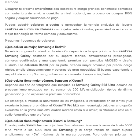
mercado.
Comprar tu próximo
smartphone
con nosotros te otorga grandes beneficios: contamos
con cobertura de envío a domicilio a nivel nacional, un proceso de compra 100%
seguro y amplias facilidades de pago.
Puedes adquirir
celulares a cuotas
o aprovechar la ventaja exclusiva de llevarte
celulares en cuotas sin intereses
con tarjetas seleccionadas, permitiéndote estrenar la
mejor tecnología de forma cómoda y conveniente.
Preguntas frecuentes de celulares
¿Qué celular es mejor, Samsung o Redmi?
No existe un ganador absoluto: la elección depende de lo que priorizas. Los
celulares
Samsung Galaxy
destacan por su soporte técnico, actualizaciones prolongadas,
cámaras equilibradas y una experiencia premium con pantallas AMOLED y diseño
cuidado. Los
celulares Redmi
, por su parte, ofrecen mayor potencia por precio, carga
rápida, amplio almacenamiento y baterías de gran capacidad. Si buscas experiencia y
respaldo de marca, Samsung; si buscas rendimiento al mejor valor, Redmi.
¿Qué celular tiene mejor cámara, Samsung o Xiaomi?
Depende del tipo de fotografía que busques. El
Samsung Galaxy S26 Ultra
domina en
procesamiento avanzado con su sensor de 200 MP, estabilización óptica de última
generación y una experiencia premium consolidada.
Sin embargo, si valoras la naturalidad de las imágenes, la versatilidad en las lentes y un
excelente balance cromático, el
Xiaomi 17 Pro Max
con tecnología Leica es una opción
excelente en la gama más alta. Ambas marcas están a la altura; la diferencia está en el
estilo fotográfico que prefieras
¿Qué celular tiene mejor batería, Xiaomi o Samsung?
En este punto,
Xiaomi
lleva ventaja clara. Sus celulares alcanzan baterías de hasta 6500
mAh frente a los 5000 mAh de
Samsung
, y la carga rápida de 100W supera
ampliamente los 45W máximos de la marca coreana. Para quienes priorizan la