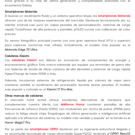
móvil gracias a su chip de última generación y compatibilidad avanzada con el
ecosistema Galaxy.
Smartphones Motorola
Si buscas un rendimiento fluido y un sistema operativo limpio, los
smartphones Motorola
ofrecen una de las mejores experiencias del mercado. Destacan técnicamente por su
interfaz Android casi pura sin capas pesadas de personalización, sistemas de carga
rápida TurboPower de alta potencia y pantallas pOLED curvas con calibración de color
precisa.
Su sensor fotográfico principal cuenta con una gran apertura focal (f/1.6 o superior)
para capturas nocturnas más nítidas. Actualmente, el modelo más popular es el
Motorola Edge 70 Ultra
.
Celulares Xiaomi
Los
celulares Xiaomi
son líderes en innovación de componentes de energía y
procesamiento gráfico. Esta marca sobresale por equipar sus terminales de gama alta
con baterías de ánodo de silicio-carbono de alta densidad y sistemas de carga rápida
HyperCharge de hasta 100W o más.
Además, incorporan sistemas de refrigeración líquida por cámara de vapor para
mantener estable el rendimiento del procesador durante tareas pesadas. El modelo
más popular y cotizado es el
Xiaomi 17 Pro Max
.
Otras marcas de celulares
El mercado móvil actual ofrece excelentes alternativas de hardware que
complementan nuestra oferta. Los
teléfonos Honor
combinan pantallas de alta
frecuencia de refresco (hasta 120Hz) con modulación por ancho de pulsos (PWM) para
reducir la fatiga visual, chips Snapdragon de última generación e inteligencia artificial
aplicada a la eficiencia del sistema; su modelo más vendido y popular en la tienda es el
Honor Magic7 Pro
.
Por su parte, los
smartphones OPPO
destacan por su ingeniería estructural delgada y
su reconocida tecnología de carga ultrarrápida SuperVOOC, teniendo al
OPPO Reno12