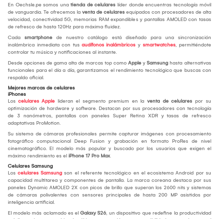
En Oechsle.pe somos una
tienda de celulares
líder donde encuentras tecnología móvil
de vanguardia. Te ofrecemos la
venta de celulares
equipados con procesadores de alta
velocidad, conectividad 5G, memorias RAM expandibles y pantallas AMOLED con tasas
de refresco de hasta 120Hz para máxima fluidez.
Cada
smartphone
de nuestro catálogo está diseñado para una sincronización
inalámbrica inmediata con tus
audífonos inalámbricos
y
smartwatches
, permitiéndote
controlar tu música y notificaciones al instante.
Desde opciones de gama alta de marcas top como
Apple
y
Samsung
hasta alternativas
funcionales para el día a día, garantizamos el rendimiento tecnológico que buscas con
respaldo oficial.
Mejores marcas de celulares
iPhones
Los
celulares Apple
lideran el segmento premium en la
venta de celulares
por su
optimización de hardware y software. Destacan por sus procesadores con tecnología
de 3 nanómetros, pantallas con paneles Super Retina XDR y tasas de refresco
adaptativas ProMotion.
Su sistema de cámaras profesionales permite capturar imágenes con procesamiento
fotográfico computacional Deep Fusion y grabación en formato ProRes de nivel
cinematográfico. El modelo más popular y buscado por los usuarios que exigen el
máximo rendimiento es el
iPhone 17 Pro Max
.
Celulares Samsung
Los
celulares Samsung
son el referente tecnológico en el ecosistema Android por su
capacidad multitarea y componentes de pantalla. La marca coreana destaca por sus
paneles Dynamic AMOLED 2X con picos de brillo que superan los 2600 nits y sistemas
de cámaras polivalentes con sensores principales de hasta 200 MP asistidos por
inteligencia artificial.
El modelo más aclamado es el
Galaxy S26
, un dispositivo que redefine la productividad