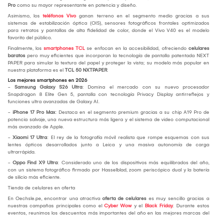
Pro
como su mayor representante en potencia y diseño.
Asimismo, los
teléfonos Vivo
ganan terreno en el segmento medio gracias a sus
sistemas de estabilización óptica (OIS), sensores fotográficos frontales optimizados
para retratos y pantallas de alta fidelidad de color, donde el Vivo V40 es el modelo
favorito del público.
Finalmente, los
smartphones TCL
se enfocan en la accesibilidad, ofreciendo
celulares
baratos
pero muy eficientes que incorporan la tecnología de pantalla patentada NEXT
PAPER para simular la textura del papel y proteger la vista; su modelo más popular en
nuestra plataforma es el
TCL 50 NXTPAPER
.
Los mejores smartphones en 2026
-
Samsung Galaxy S26 Ultra
: Domina el mercado con su nuevo procesador
Snapdragon 8 Elite Gen 5, pantalla con tecnología Privacy Display antirreflejos y
funciones ultra avanzadas de Galaxy AI.
-
iPhone 17 Pro Max
: Destaca en el segmento premium gracias a su chip A19 Pro de
potencia salvaje, una nueva estructura más ligera y el sistema de video computacional
más avanzado de Apple.
-
Xiaomi 17 Ultra
: El rey de la fotografía móvil realista que rompe esquemas con sus
lentes ópticos desarrollados junto a Leica y una masiva autonomía de carga
ultrarrápida.
-
Oppo Find X9 Ultra
: Considerado uno de los dispositivos más equilibrados del año,
con un sistema fotográfico firmado por Hasselblad, zoom periscópico dual y la batería
de silicio más eficiente.
Tienda de celulares en oferta
En Oechsle.pe, encontrar una atractiva
oferta de celulares
es muy sencillo gracias a
nuestras campañas principales como el
Cyber Wow
y el
Black Friday
. Durante estos
eventos, reunimos los descuentos más importantes del año en las mejores marcas del