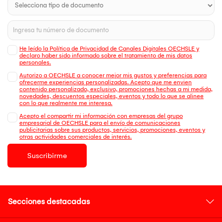
He leído la Política de Privacidad de Canales Digitales OECHSLE y
declaro haber sido informado sobre el tratamiento de mis datos
personales.
Autorizo a OECHSLE a conocer mejor mis gustos y preferencias para
ofrecerme experiencias personalizadas. Acepto que me envien
contenido personalizado, exclusivo, promociones hechas a mi medida,
novedades, descuentos especiales, eventos y todo lo que se alinee
con lo que realmente me interesa.
Acepto el compartir mi información con empresas del grupo
empresarial de OECHSLE para el envío de comunicaciones
publicitarias sobre sus productos, servicios, promociones, eventos y
otras actividades comerciales de interés.
Suscribirme
Secciones destacadas