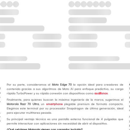
Por su parte, consideramos al
Moto Edge 70
la opción ideal para creadores de
l
contenido gracias a sus algoritmos de Moto AI para enfoque predictivo, su carga
a
rápida TurboPower y su rápida conexión con dispositivos como
audífonos
.
e
Finalmente, para quienes buscan la máxima ingeniería de la marca, sugerimos el
e
Motorola Razr 70 Ultra
, un
smartphone
plegable premium de formato compacto.
Elegimos este terminal por su procesador Snapdragon de última generación, ideal
,
para ejecutar multitarea pesada.
e
Su principal ventaja técnica es una pantalla externa funcional de 4 pulgadas que
y
permite interactuar con aplicaciones sin necesidad de abrir el dispositivo.
¿Qué celulares Motorola vienen con cargador incluido?