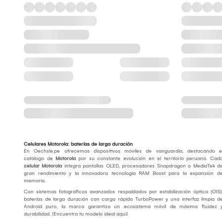
Celulares Motorola: baterías de larga duración
En Oechsle.pe ofrecemos dispositivos móviles de vanguardia, destacando e
catálogo de
Motorola
por su constante evolución en el territorio peruano. Cad
celular Motorola
integra pantallas OLED, procesadores Snapdragon o MediaTek d
gran rendimiento y la innovadora tecnología RAM Boost para la expansión d
memoria.
Con sistemas fotográficos avanzados respaldados por estabilización óptica (OIS)
baterías de larga duración con carga rápida TurboPower y una interfaz limpia d
Android puro, la marca garantiza un ecosistema móvil de máxima fluidez 
durabilidad. ¡Encuentra tu modelo ideal aquí!