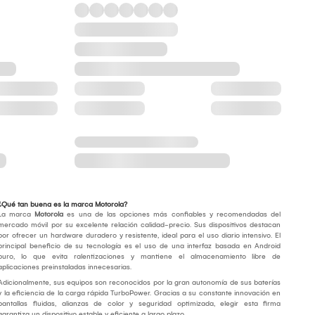
¿Qué tan buena es la marca Motorola?
La marca
Motorola
es una de las opciones más confiables y recomendadas del
mercado móvil por su excelente relación calidad-precio. Sus dispositivos destacan
por ofrecer un hardware duradero y resistente, ideal para el uso diario intensivo. El
principal beneficio de su tecnología es el uso de una interfaz basada en Android
puro, lo que evita ralentizaciones y mantiene el almacenamiento libre de
aplicaciones preinstaladas innecesarias.
Adicionalmente, sus equipos son reconocidos por la gran autonomía de sus baterías
y la eficiencia de la carga rápida TurboPower. Gracias a su constante innovación en
pantallas fluidas, alianzas de color y seguridad optimizada, elegir esta firma
garantiza un dispositivo estable y eficiente a largo plazo.