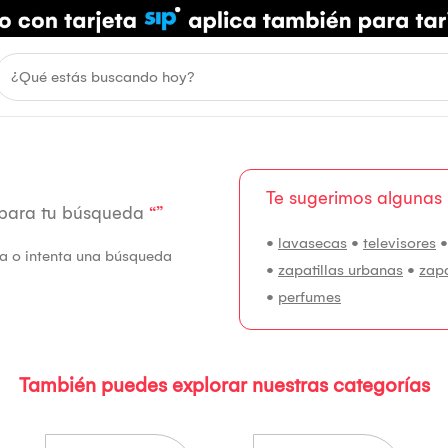
Te sugerimos algunas
 para tu búsqueda
“”
•
lavasecas
•
televisores
fía o intenta una búsqueda
•
zapatillas urbanas
•
zap
•
perfumes
También puedes explorar nuestras categorías