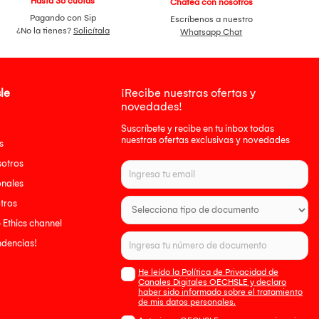
Hasta 36 cuotas
Chatea con nosotros
Pagando con Sip
Escríbenos a nuestro
¿No la tienes?
Solicítala
Whatsapp Chat
le
¡Recibe nuestras ofertas y
novedades!
Suscríbete y recibe en tu inbox todas
nuestras ofertas exclusivas y novedades
s
sotros
onales
tros
- Ethics channel
endencias!
He leído la Política de Privacidad de
Canales Digitales OECHSLE y declaro
haber sido informado sobre el tratamiento
de mis datos personales.