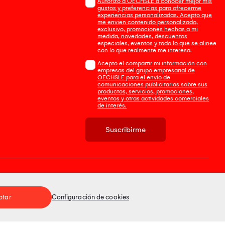
Autorizo a OECHSLE a conocer mejor mis
gustos y preferencias para ofrecerme
experiencias personalizadas. Acepto que
me envien contenido personalizado,
exclusivo, promociones hechas a mi
medida, novedades, descuentos
especiales, eventos y todo lo que se alinee
con lo que realmente me interesa.
Acepto el compartir mi información con
empresas del grupo empresarial de
OECHSLE para el envío de
comunicaciones publicitarias sobre sus
productos, servicios, promociones,
eventos y otras actividades comerciales
de interés.
Suscribirme
Tienda 100% Segura
ptar
Configuración de cookies