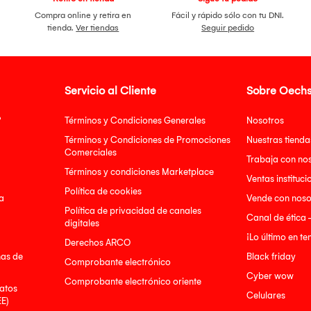
Compra online y retira en
Fácil y rápido sólo con tu DNI.
tienda.
Ver tiendas
Seguir pedido
Servicio al Cliente
Sobre Oechs
?
Términos y Condiciones Generales
Nosotros
Términos y Condiciones de Promociones
Nuestras tienda
Comerciales
Trabaja con no
Términos y condiciones Marketplace
Ventas instituci
Política de cookies
a
Vende con noso
Política de privacidad de canales
Canal de ética 
digitales
¡Lo último en t
Derechos ARCO
nas de
Black friday
Comprobante electrónico
Cyber wow
Comprobante electrónico oriente
atos
Celulares
EE)