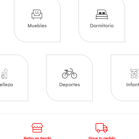
Muebles
Dormitorio
elleza
Deportes
Infant
Retiro en tienda
Sigue tu pedido