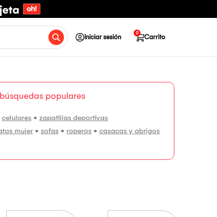
0
Iniciar sesión
Carrito
 búsquedas populares
•
celulares
•
zapatillas deportivas
atos mujer
•
sofas
•
roperos
•
casacas y abrigos