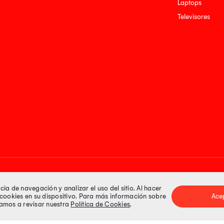
Laptops
Televisores
Medios de pago
a de navegación y analizar el uso del sitio. Al hacer
e cookies en su dispositivo. Para más información sobre
Ace
itamos a revisar nuestra
Política de Cookies
.