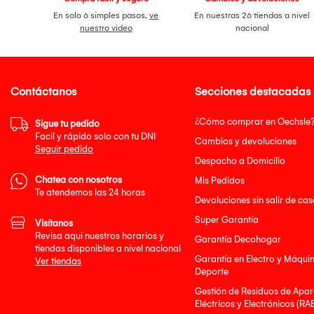
En solo 6 simples pasos,
ve
En nuestras 26 tiendas a nivel
nuestro video
nacional
Contáctanos
Secciones destacadas
¿Cómo comprar en Oechsle
Sigue tu pedido
Facil y rápido solo con tu DNI
Cambios y devoluciones
Seguir pedido
Despacho a Domicilio
Chatea con nosotros
Mis Pedidos
Te atendemos las 24 horas
Devoluciones sin salir de cas
Super Garantía
Visítanos
Revisa aquí nuestros horarios y
Garantía Decohogar
tiendas disponibles a nivel nacional
Garantía en Electro y Máqui
Ver tiendas
Deporte
Gestión de Residuos de Apar
Eléctricos y Electrónicos (RA