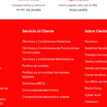
Compra online y retira en
Fácil y rápido sólo con tu DNI.
tienda.
Ver tiendas
Seguir pedido
Servicio al Cliente
Sobre Oechs
?
Términos y Condiciones Generales
Nosotros
Términos y Condiciones de Promociones
Nuestras tienda
Comerciales
Trabaja con no
Términos y condiciones Marketplace
Ventas instituci
Política de cookies
a
Vende con noso
Política de privacidad de canales
Canal de ética 
digitales
¡Lo último en t
Derechos ARCO
nas de
Black friday
Comprobante electrónico
Cyber wow
Comprobante electrónico oriente
atos
Celulares
EE)