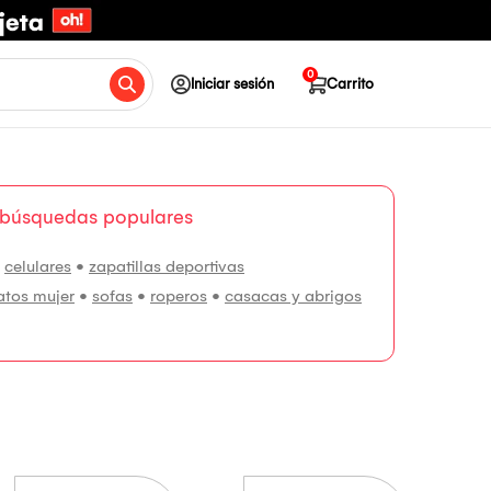
0
Iniciar sesión
Carrito
 búsquedas populares
•
celulares
•
zapatillas deportivas
atos mujer
•
sofas
•
roperos
•
casacas y abrigos