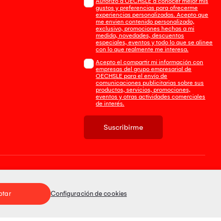
Autorizo a OECHSLE a conocer mejor mis
gustos y preferencias para ofrecerme
experiencias personalizadas. Acepto que
me envien contenido personalizado,
exclusivo, promociones hechas a mi
medida, novedades, descuentos
especiales, eventos y todo lo que se alinee
con lo que realmente me interesa.
Acepto el compartir mi información con
empresas del grupo empresarial de
OECHSLE para el envío de
comunicaciones publicitarias sobre sus
productos, servicios, promociones,
eventos y otras actividades comerciales
de interés.
Suscribirme
Tienda 100% Segura
ptar
Configuración de cookies