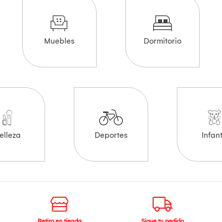
Muebles
Dormitorio
elleza
Deportes
Infant
Retiro en tienda
Sigue tu pedido