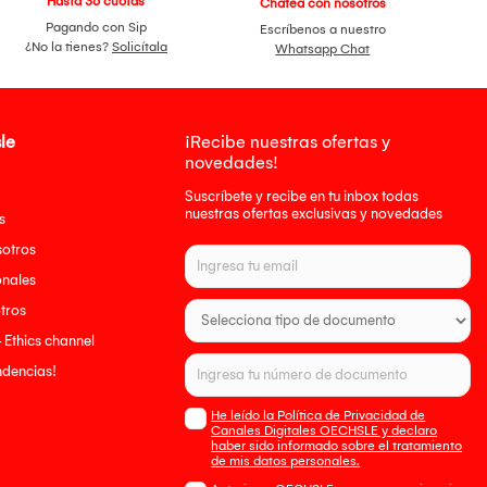
Hasta 36 cuotas
Chatea con nosotros
Pagando con Sip
Escríbenos a nuestro
¿No la tienes?
Solicítala
Whatsapp Chat
le
¡Recibe nuestras ofertas y
novedades!
Suscríbete y recibe en tu inbox todas
nuestras ofertas exclusivas y novedades
s
sotros
onales
tros
- Ethics channel
endencias!
He leído la Política de Privacidad de
Canales Digitales OECHSLE y declaro
haber sido informado sobre el tratamiento
de mis datos personales.