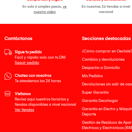
En solo 6 simples pasos,
ve
En nuestras 26 tiendas a nivel
nuestro video
nacional
Contáctanos
Secciones destacadas
¿Cómo comprar en Oechsle
Sigue tu pedido
Facil y rápido solo con tu DNI
Cambios y devoluciones
Seguir pedido
Despacho a Domicilio
Chatea con nosotros
Mis Pedidos
Te atendemos las 24 horas
Devoluciones sin salir de cas
Super Garantía
Visítanos
Revisa aquí nuestros horarios y
Garantía Decohogar
tiendas disponibles a nivel nacional
Garantía en Electro y Máqui
Ver tiendas
Deporte
Gestión de Residuos de Apar
Eléctricos y Electrónicos (RA