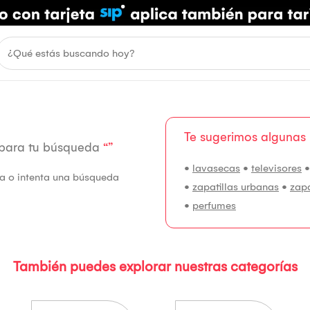
Te sugerimos algunas
 para tu búsqueda
“”
•
lavasecas
•
televisores
fía o intenta una búsqueda
•
zapatillas urbanas
•
zap
•
perfumes
También puedes explorar nuestras categorías