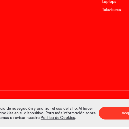
Laptops
Televisores
Medios de pago
a de navegación y analizar el uso del sitio. Al hacer
e cookies en su dispositivo. Para más información sobre
Ace
itamos a revisar nuestra
Política de Cookies
.