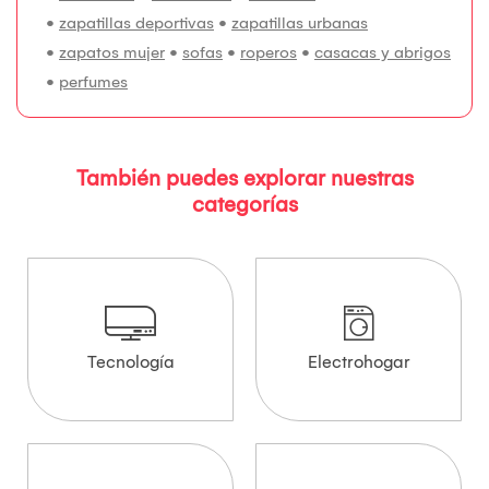
•
zapatillas deportivas
•
zapatillas urbanas
•
zapatos mujer
•
sofas
•
roperos
•
casacas y abrigos
•
perfumes
También puedes explorar nuestras
categorías
Tecnología
Electrohogar