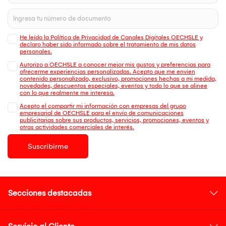
He leído la Política de Privacidad de Canales Digitales OECHSLE y
declaro haber sido informado sobre el tratamiento de mis datos
personales.
Autorizo a OECHSLE a conocer mejor mis gustos y preferencias para
ofrecerme experiencias personalizadas. Acepto que me envien
contenido personalizado, exclusivo, promociones hechas a mi medida,
novedades, descuentos especiales, eventos y todo lo que se alinee
con lo que realmente me interesa.
Acepto el compartir mi información con empresas del grupo
empresarial de OECHSLE para el envío de comunicaciones
publicitarias sobre sus productos, servicios, promociones, eventos y
otras actividades comerciales de interés.
Suscribirme
Secciones destacadas