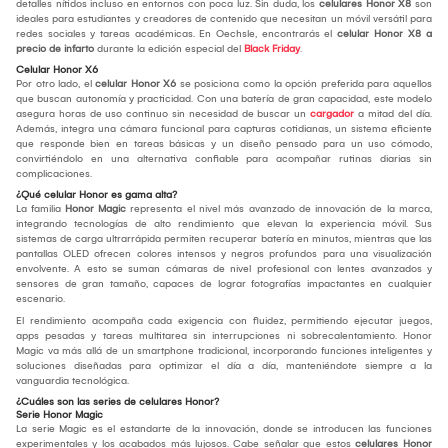
detalles nítidos incluso en entornos con poca luz. Sin duda, los
celulares Honor X8
son
ideales para estudiantes y creadores de contenido que necesitan un móvil versátil para
redes sociales y tareas académicas. En Oechsle, encontrarás el
celular Honor X8 a
precio de infarto
durante la edición especial del
Black Friday
.
Celular Honor X6
Por otro lado, el
celular Honor X6
se posiciona como la opción preferida para aquellos
que buscan autonomía y practicidad. Con una batería de gran capacidad, este modelo
asegura horas de uso continuo sin necesidad de buscar un
cargador
a mitad del día.
Además, integra una cámara funcional para capturas cotidianas, un sistema eficiente
que responde bien en tareas básicas y un diseño pensado para un uso cómodo,
convirtiéndolo en una alternativa confiable para acompañar rutinas diarias sin
complicaciones.
¿Qué celular Honor es gama alta?
La familia
Honor Magic
representa el nivel más avanzado de innovación de la marca,
integrando tecnologías de alto rendimiento que elevan la experiencia móvil. Sus
sistemas de carga ultrarrápida permiten recuperar batería en minutos, mientras que las
pantallas OLED ofrecen colores intensos y negros profundos para una visualización
envolvente. A esto se suman cámaras de nivel profesional con lentes avanzados y
sensores de gran tamaño, capaces de lograr fotografías impactantes en cualquier
escenario.
El rendimiento acompaña cada exigencia con fluidez, permitiendo ejecutar juegos,
apps pesadas y tareas multitarea sin interrupciones ni sobrecalentamiento. Honor
Magic va más allá de un smartphone tradicional, incorporando funciones inteligentes y
soluciones diseñadas para optimizar el día a día, manteniéndote siempre a la
vanguardia tecnológica.
¿Cuáles son las series de celulares Honor?
Serie Honor Magic
La serie Magic es el estandarte de la innovación, donde se introducen las funciones
experimentales y los acabados más lujosos. Cabe señalar que estos
celulares Honor