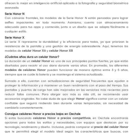
ofrecen lo mejor en inteligencia artificial aplicada a la fotografía y seguridad biométrica
avanzada.
Serie Honor N
Con cámaras frontales, los modelos de la Serie Honor N están pensados para lograr
selfies impactantes en todo momento. Asimismo, cuenta con almacenamiento
adecuado para tus apps y contenido, junto a un diseño que se adapta fácilmente a
cualquier estilo.
Serie Honor X
La serie X representa la durabilidad y la eficiencia para todos, ya que priorizan la
resistencia de la pantalla y una gestión de energía sobresaliente. Aquí, tenemos los
modelos de
celular Honor X6
y
celular Honor X8
¿Cuántos años dura un celular Honor?
La duración de un
celular Honor
es uno de sus principales puntos fuertes, ya que están
diseñados para resistir el uso diario durante varios años. En promedio, los diferentes
modelos de celulares Honor
pueden funcionar de manera óptima entre 3 y 5 años,
siempre que se cuide la batería y se mantenga el sistema actualizado.
Sumado a ello, cuentan con actualizaciones de seguridad frecuentes que ayudan a
proteger la información y a mantener un buen rendimiento con el paso del tiempo. Sus
pantallas y puertos de carga han sido mejorados en las versiones más recientes para
reducir fallas comunes. Para alargar aún más su vida útil, se recomienda usar
accesorios originales. No cabe duda de que elegir
Honor
significa contar con un celular
confiable que seguirá rindiendo bien durante varias temporadas, sin necesidad de
cambiarlo constantemente.
Consigue celulares Honor a precios bajos en Oechsle
Si estás buscando
celulares Honor a precios competitivos
, en Oechsle encontrarás
opciones para todos los estilos y necesidades, con equipos que destacan por su
tecnología, rendimiento y diseño. Inclusive, podrás comparar el
precio del celular Honor
que te permitirá elegir el modelo ideal según las características que buscas, con