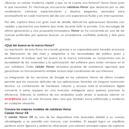
¿Buscas un celular moderno, rápido y que no te cueste una fortuna? Honor tiene justo
lo que necesitas. En Oechsle.pe, encuentras
celulares Honor
que destacan por su alto
rendimiento, cámaras espectaculares y diseños elegantes, pensados para
acompañarte en cada momento del día con una experiencia fluida y sin interrupciones.
Por ello, captura fotos con gran nivel de detalle, disfruta tus aplicaciones favoritas con
rapidez y aprovecha una batería que rinde durante toda tu jornada. Con tecnología de
última generación y una propuesta innovadora,
Honor
se ha convertido en una de las
marcas preferidas por quienes buscan un smartphone confiable, potente y listo para
todo.
¿Qué tan buena es la marca Honor?
La reputación de esta firma ha crecido gracias a su capacidad para heredar procesos
de fabricación de alto nivel y adaptarlos a las necesidades del público joven y
profesional. Al evaluar qué tan buena es la marca, sobresale su compromiso con la
durabilidad de los materiales y la optimización del software para evitar retrasos en el
uso cotidiano. Cada
celular Honor
atraviesa pruebas de resistencia rigurosas que
garantizan un funcionamiento estable incluso bajo condiciones de uso intensivo.
La integración de los servicios de Google en los celulares Honor de último modelo
permite que los usuarios disfruten de sus aplicaciones favoritas sin ninguna restricción
técnica. La combinación de hardware robusto y acceso total al ecosistema digital
convierte a estos equipos en una inversión inteligente para quienes priorizan la
eficiencia. Además, la estética de sus acabados suele atraer a quienes valoran un
smartphone
que no solo funcione bien, sino que también luzca sofisticado y moderno
en cualquier situación.
Conoce los mejores modelos de celulares Honor
Celular Honor X8
El
celular Honor X8
es uno de los dispositivos más buscados debido a su cuerpo
ultradelgado y su pantalla con marcos casi invisibles. El equipo logra un equilibrio
perfecto entre ligereza y potencia, ofreciendo una cámara principal capaz de capturar