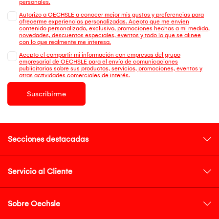
personales.
Autorizo a OECHSLE a conocer mejor mis gustos y preferencias para
ofrecerme experiencias personalizadas. Acepto que me envien
contenido personalizado, exclusivo, promociones hechas a mi medida,
novedades, descuentos especiales, eventos y todo lo que se alinee
con lo que realmente me interesa.
Acepto el compartir mi información con empresas del grupo
empresarial de OECHSLE para el envío de comunicaciones
publicitarias sobre sus productos, servicios, promociones, eventos y
otras actividades comerciales de interés.
Suscribirme
Secciones destacadas
Servicio al Cliente
Sobre Oechsle