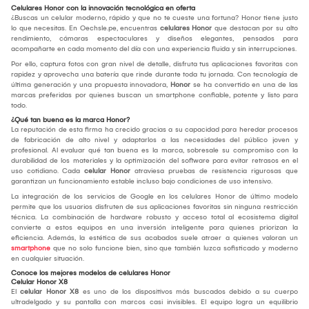
Celulares Honor con la innovación tecnológica en oferta
¿Buscas un celular moderno, rápido y que no te cueste una fortuna? Honor tiene justo
lo que necesitas. En Oechsle.pe, encuentras
celulares Honor
que destacan por su alto
rendimiento, cámaras espectaculares y diseños elegantes, pensados para
acompañarte en cada momento del día con una experiencia fluida y sin interrupciones.
Por ello, captura fotos con gran nivel de detalle, disfruta tus aplicaciones favoritas con
rapidez y aprovecha una batería que rinde durante toda tu jornada. Con tecnología de
última generación y una propuesta innovadora,
Honor
se ha convertido en una de las
marcas preferidas por quienes buscan un smartphone confiable, potente y listo para
todo.
¿Qué tan buena es la marca Honor?
La reputación de esta firma ha crecido gracias a su capacidad para heredar procesos
de fabricación de alto nivel y adaptarlos a las necesidades del público joven y
profesional. Al evaluar qué tan buena es la marca, sobresale su compromiso con la
durabilidad de los materiales y la optimización del software para evitar retrasos en el
uso cotidiano. Cada
celular Honor
atraviesa pruebas de resistencia rigurosas que
garantizan un funcionamiento estable incluso bajo condiciones de uso intensivo.
La integración de los servicios de Google en los celulares Honor de último modelo
permite que los usuarios disfruten de sus aplicaciones favoritas sin ninguna restricción
técnica. La combinación de hardware robusto y acceso total al ecosistema digital
convierte a estos equipos en una inversión inteligente para quienes priorizan la
eficiencia. Además, la estética de sus acabados suele atraer a quienes valoran un
smartphone
que no solo funcione bien, sino que también luzca sofisticado y moderno
en cualquier situación.
Conoce los mejores modelos de celulares Honor
Celular Honor X8
El
celular Honor X8
es uno de los dispositivos más buscados debido a su cuerpo
ultradelgado y su pantalla con marcos casi invisibles. El equipo logra un equilibrio