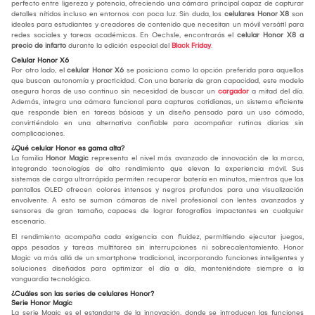
perfecto entre ligereza y potencia, ofreciendo una cámara principal capaz de capturar
detalles nítidos incluso en entornos con poca luz. Sin duda, los
celulares Honor X8
son
ideales para estudiantes y creadores de contenido que necesitan un móvil versátil para
redes sociales y tareas académicas. En Oechsle, encontrarás el
celular Honor X8 a
precio de infarto
durante la edición especial del
Black Friday
.
Celular Honor X6
Por otro lado, el
celular Honor X6
se posiciona como la opción preferida para aquellos
que buscan autonomía y practicidad. Con una batería de gran capacidad, este modelo
asegura horas de uso continuo sin necesidad de buscar un
cargador
a mitad del día.
Además, integra una cámara funcional para capturas cotidianas, un sistema eficiente
que responde bien en tareas básicas y un diseño pensado para un uso cómodo,
convirtiéndolo en una alternativa confiable para acompañar rutinas diarias sin
complicaciones.
¿Qué celular Honor es gama alta?
La familia
Honor Magic
representa el nivel más avanzado de innovación de la marca,
integrando tecnologías de alto rendimiento que elevan la experiencia móvil. Sus
sistemas de carga ultrarrápida permiten recuperar batería en minutos, mientras que las
pantallas OLED ofrecen colores intensos y negros profundos para una visualización
envolvente. A esto se suman cámaras de nivel profesional con lentes avanzados y
sensores de gran tamaño, capaces de lograr fotografías impactantes en cualquier
escenario.
El rendimiento acompaña cada exigencia con fluidez, permitiendo ejecutar juegos,
apps pesadas y tareas multitarea sin interrupciones ni sobrecalentamiento. Honor
Magic va más allá de un smartphone tradicional, incorporando funciones inteligentes y
soluciones diseñadas para optimizar el día a día, manteniéndote siempre a la
vanguardia tecnológica.
¿Cuáles son las series de celulares Honor?
Serie Honor Magic
La serie Magic es el estandarte de la innovación, donde se introducen las funciones