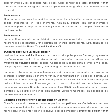
experimentales y los acabados más lujosos. Cabe señalar que estos
celulares Honor
ofrecen lo mejor en inteligencia artificial aplicada a la fotografía y seguridad biométrica
avanzada.
Serie Honor N
Con cámaras frontales, los modelos de la Serie Honor N están pensados para lograr
selfies impactantes en todo momento. Asimismo, cuenta con almacenamiento
adecuado para tus apps y contenido, junto a un diseño que se adapta fácilmente a
cualquier estilo.
Serie Honor X
La serie X representa la durabilidad y la eficiencia para todos, ya que priorizan la
resistencia de la pantalla y una gestión de energía sobresaliente. Aquí, tenemos los
modelos de
celular Honor X6
y
celular Honor X8
¿Cuántos años dura un celular Honor?
La duración de un
celular Honor
es uno de sus principales puntos fuertes, ya que están
diseñados para resistir el uso diario durante varios años. En promedio, los diferentes
modelos de celulares Honor
pueden funcionar de manera óptima entre 3 y 5 años,
siempre que se cuide la batería y se mantenga el sistema actualizado.
Sumado a ello, cuentan con actualizaciones de seguridad frecuentes que ayudan a
proteger la información y a mantener un buen rendimiento con el paso del tiempo. Sus
pantallas y puertos de carga han sido mejorados en las versiones más recientes para
reducir fallas comunes. Para alargar aún más su vida útil, se recomienda usar
accesorios originales. No cabe duda de que elegir
Honor
significa contar con un celular
confiable que seguirá rindiendo bien durante varias temporadas, sin necesidad de
cambiarlo constantemente.
Consigue celulares Honor a precios bajos en Oechsle
Si estás buscando
celulares Honor a precios competitivos
, en Oechsle encontrarás
opciones para todos los estilos y necesidades, con equipos que destacan por su
tecnología, rendimiento y diseño. Inclusive, podrás comparar el
precio del celular Honor