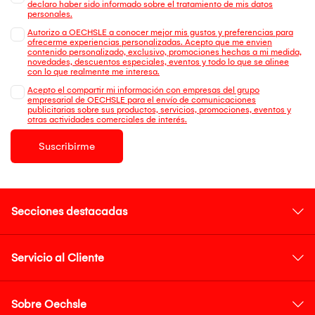
declaro haber sido informado sobre el tratamiento de mis datos
personales.
Autorizo a OECHSLE a conocer mejor mis gustos y preferencias para
ofrecerme experiencias personalizadas. Acepto que me envien
contenido personalizado, exclusivo, promociones hechas a mi medida,
novedades, descuentos especiales, eventos y todo lo que se alinee
con lo que realmente me interesa.
Acepto el compartir mi información con empresas del grupo
empresarial de OECHSLE para el envío de comunicaciones
publicitarias sobre sus productos, servicios, promociones, eventos y
otras actividades comerciales de interés.
Suscribirme
Secciones destacadas
Servicio al Cliente
Sobre Oechsle