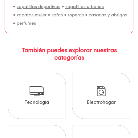
•
zapatillas deportivas
•
zapatillas urbanas
•
zapatos mujer
•
sofas
•
roperos
•
casacas y abrigos
•
perfumes
También puedes explorar nuestras
categorías
Tecnología
Electrohogar