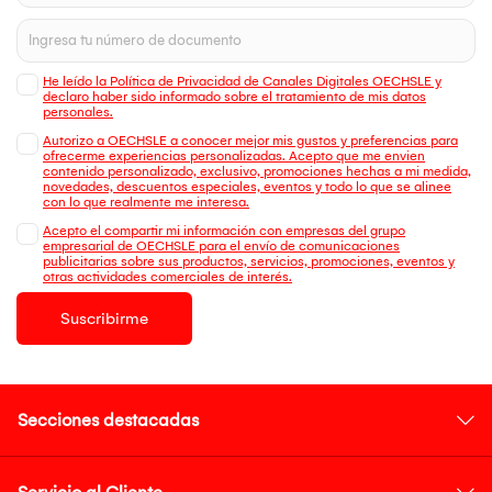
He leído la Política de Privacidad de Canales Digitales OECHSLE y
declaro haber sido informado sobre el tratamiento de mis datos
personales.
Autorizo a OECHSLE a conocer mejor mis gustos y preferencias para
ofrecerme experiencias personalizadas. Acepto que me envien
contenido personalizado, exclusivo, promociones hechas a mi medida,
novedades, descuentos especiales, eventos y todo lo que se alinee
con lo que realmente me interesa.
Acepto el compartir mi información con empresas del grupo
empresarial de OECHSLE para el envío de comunicaciones
publicitarias sobre sus productos, servicios, promociones, eventos y
otras actividades comerciales de interés.
Suscribirme
Secciones destacadas