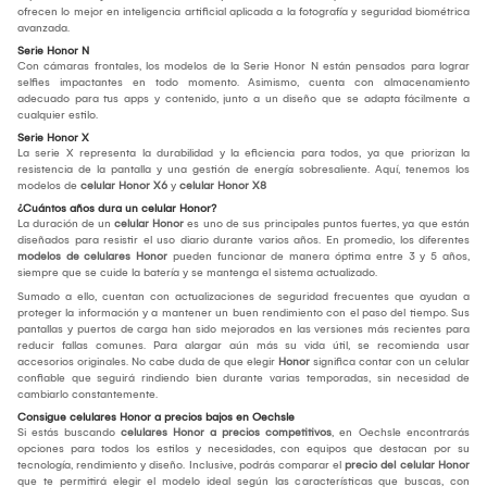
ofrecen lo mejor en inteligencia artificial aplicada a la fotografía y seguridad biométrica
avanzada.
Serie Honor N
Con cámaras frontales, los modelos de la Serie Honor N están pensados para lograr
selfies impactantes en todo momento. Asimismo, cuenta con almacenamiento
adecuado para tus apps y contenido, junto a un diseño que se adapta fácilmente a
cualquier estilo.
Serie Honor X
La serie X representa la durabilidad y la eficiencia para todos, ya que priorizan la
resistencia de la pantalla y una gestión de energía sobresaliente. Aquí, tenemos los
modelos de
celular Honor X6
y
celular Honor X8
¿Cuántos años dura un celular Honor?
La duración de un
celular Honor
es uno de sus principales puntos fuertes, ya que están
diseñados para resistir el uso diario durante varios años. En promedio, los diferentes
modelos de celulares Honor
pueden funcionar de manera óptima entre 3 y 5 años,
siempre que se cuide la batería y se mantenga el sistema actualizado.
Sumado a ello, cuentan con actualizaciones de seguridad frecuentes que ayudan a
proteger la información y a mantener un buen rendimiento con el paso del tiempo. Sus
pantallas y puertos de carga han sido mejorados en las versiones más recientes para
reducir fallas comunes. Para alargar aún más su vida útil, se recomienda usar
accesorios originales. No cabe duda de que elegir
Honor
significa contar con un celular
confiable que seguirá rindiendo bien durante varias temporadas, sin necesidad de
cambiarlo constantemente.
Consigue celulares Honor a precios bajos en Oechsle
Si estás buscando
celulares Honor a precios competitivos
, en Oechsle encontrarás
opciones para todos los estilos y necesidades, con equipos que destacan por su
tecnología, rendimiento y diseño. Inclusive, podrás comparar el
precio del celular Honor
que te permitirá elegir el modelo ideal según las características que buscas, con