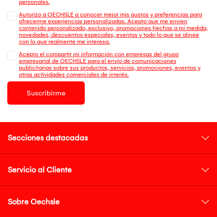
personales.
Autorizo a OECHSLE a conocer mejor mis gustos y preferencias para
ofrecerme experiencias personalizadas. Acepto que me envien
contenido personalizado, exclusivo, promociones hechas a mi medida,
novedades, descuentos especiales, eventos y todo lo que se alinee
con lo que realmente me interesa.
Acepto el compartir mi información con empresas del grupo
empresarial de OECHSLE para el envío de comunicaciones
publicitarias sobre sus productos, servicios, promociones, eventos y
otras actividades comerciales de interés.
Suscribirme
Secciones destacadas
Servicio al Cliente
Sobre Oechsle