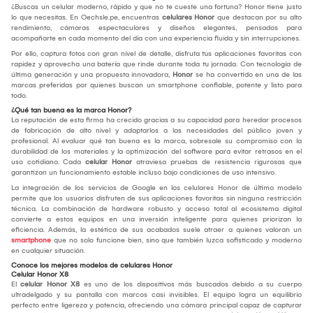
¿Buscas un celular moderno, rápido y que no te cueste una fortuna? Honor tiene justo
lo que necesitas. En Oechsle.pe, encuentras
celulares Honor
que destacan por su alto
rendimiento, cámaras espectaculares y diseños elegantes, pensados para
acompañarte en cada momento del día con una experiencia fluida y sin interrupciones.
Por ello, captura fotos con gran nivel de detalle, disfruta tus aplicaciones favoritas con
rapidez y aprovecha una batería que rinde durante toda tu jornada. Con tecnología de
última generación y una propuesta innovadora,
Honor
se ha convertido en una de las
marcas preferidas por quienes buscan un smartphone confiable, potente y listo para
todo.
¿Qué tan buena es la marca Honor?
La reputación de esta firma ha crecido gracias a su capacidad para heredar procesos
de fabricación de alto nivel y adaptarlos a las necesidades del público joven y
profesional. Al evaluar qué tan buena es la marca, sobresale su compromiso con la
durabilidad de los materiales y la optimización del software para evitar retrasos en el
uso cotidiano. Cada
celular Honor
atraviesa pruebas de resistencia rigurosas que
garantizan un funcionamiento estable incluso bajo condiciones de uso intensivo.
La integración de los servicios de Google en los celulares Honor de último modelo
permite que los usuarios disfruten de sus aplicaciones favoritas sin ninguna restricción
técnica. La combinación de hardware robusto y acceso total al ecosistema digital
convierte a estos equipos en una inversión inteligente para quienes priorizan la
eficiencia. Además, la estética de sus acabados suele atraer a quienes valoran un
smartphone
que no solo funcione bien, sino que también luzca sofisticado y moderno
en cualquier situación.
Conoce los mejores modelos de celulares Honor
Celular Honor X8
El
celular Honor X8
es uno de los dispositivos más buscados debido a su cuerpo
ultradelgado y su pantalla con marcos casi invisibles. El equipo logra un equilibrio
perfecto entre ligereza y potencia, ofreciendo una cámara principal capaz de capturar