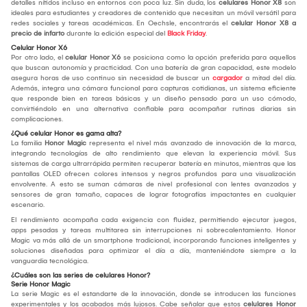
detalles nítidos incluso en entornos con poca luz. Sin duda, los
celulares Honor X8
son
ideales para estudiantes y creadores de contenido que necesitan un móvil versátil para
redes sociales y tareas académicas. En Oechsle, encontrarás el
celular Honor X8 a
precio de infarto
durante la edición especial del
Black Friday
.
Celular Honor X6
Por otro lado, el
celular Honor X6
se posiciona como la opción preferida para aquellos
que buscan autonomía y practicidad. Con una batería de gran capacidad, este modelo
asegura horas de uso continuo sin necesidad de buscar un
cargador
a mitad del día.
Además, integra una cámara funcional para capturas cotidianas, un sistema eficiente
que responde bien en tareas básicas y un diseño pensado para un uso cómodo,
convirtiéndolo en una alternativa confiable para acompañar rutinas diarias sin
complicaciones.
¿Qué celular Honor es gama alta?
La familia
Honor Magic
representa el nivel más avanzado de innovación de la marca,
integrando tecnologías de alto rendimiento que elevan la experiencia móvil. Sus
sistemas de carga ultrarrápida permiten recuperar batería en minutos, mientras que las
pantallas OLED ofrecen colores intensos y negros profundos para una visualización
envolvente. A esto se suman cámaras de nivel profesional con lentes avanzados y
sensores de gran tamaño, capaces de lograr fotografías impactantes en cualquier
escenario.
El rendimiento acompaña cada exigencia con fluidez, permitiendo ejecutar juegos,
apps pesadas y tareas multitarea sin interrupciones ni sobrecalentamiento. Honor
Magic va más allá de un smartphone tradicional, incorporando funciones inteligentes y
soluciones diseñadas para optimizar el día a día, manteniéndote siempre a la
vanguardia tecnológica.
¿Cuáles son las series de celulares Honor?
Serie Honor Magic
La serie Magic es el estandarte de la innovación, donde se introducen las funciones
experimentales y los acabados más lujosos. Cabe señalar que estos
celulares Honor