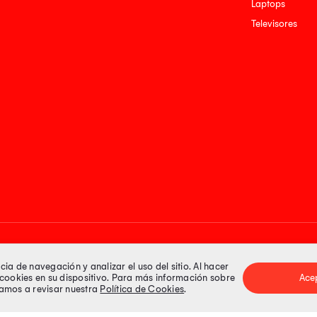
Laptops
Televisores
Medios de pago
a de navegación y analizar el uso del sitio. Al hacer
e cookies en su dispositivo. Para más información sobre
Ace
itamos a revisar nuestra
Política de Cookies
.