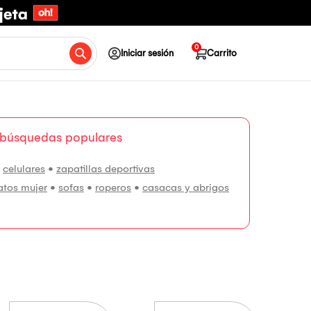
0
Iniciar sesión
Carrito
 búsquedas populares
•
celulares
•
zapatillas deportivas
atos mujer
•
sofas
•
roperos
•
casacas y abrigos