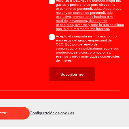
Autorizo a OECHSLE a conocer mejor mis
gustos y preferencias para ofrecerme
experiencias personalizadas. Acepto que
me envien contenido personalizado,
exclusivo, promociones hechas a mi
medida, novedades, descuentos
especiales, eventos y todo lo que se alinee
con lo que realmente me interesa.
Acepto el compartir mi información con
empresas del grupo empresarial de
OECHSLE para el envío de
comunicaciones publicitarias sobre sus
productos, servicios, promociones,
eventos y otras actividades comerciales
de interés.
Suscribirme
Tienda 100% Segura
ptar
Configuración de cookies