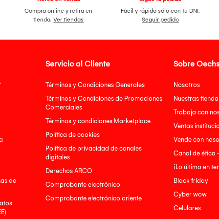
Compra online y retira en
Fácil y rápido sólo con tu DNI.
tienda.
Ver tiendas
Seguir pedido
Servicio al Cliente
Sobre Oechs
?
Términos y Condiciones Generales
Nosotros
Términos y Condiciones de Promociones
Nuestras tienda
Comerciales
Trabaja con no
Términos y condiciones Marketplace
Ventas instituci
Política de cookies
a
Vende con noso
Política de privacidad de canales
Canal de ética 
digitales
¡Lo último en t
Derechos ARCO
nas de
Black friday
Comprobante electrónico
Cyber wow
Comprobante electrónico oriente
atos
Celulares
EE)