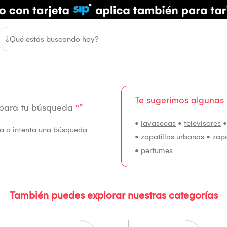
Te sugerimos algunas
 para tu búsqueda
“”
•
lavasecas
•
televisores
fía o intenta una búsqueda
•
zapatillas urbanas
•
zap
•
perfumes
También puedes explorar nuestras categorías