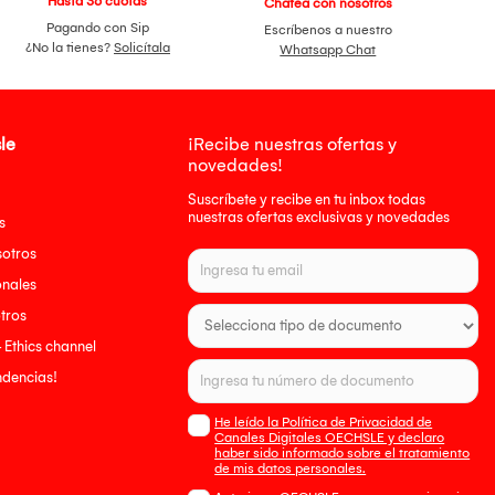
Hasta 36 cuotas
Chatea con nosotros
Pagando con Sip
Escríbenos a nuestro
¿No la tienes?
Solicítala
Whatsapp Chat
le
¡Recibe nuestras ofertas y
novedades!
Suscríbete y recibe en tu inbox todas
nuestras ofertas exclusivas y novedades
s
sotros
onales
tros
- Ethics channel
endencias!
He leído la Política de Privacidad de
Canales Digitales OECHSLE y declaro
haber sido informado sobre el tratamiento
de mis datos personales.