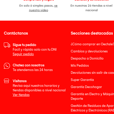
En solo 6 simples pasos,
ve
En nuestras 26 tiendas a nivel
nuestro video
nacional
Contáctanos
Secciones destacadas
¿Cómo comprar en Oechsle
Sigue tu pedido
Facil y rápido solo con tu DNI
Cambios y devoluciones
Seguir pedido
Despacho a Domicilio
Chatea con nosotros
Mis Pedidos
Te atendemos las 24 horas
Devoluciones sin salir de cas
Super Garantía
Visítanos
Revisa aquí nuestros horarios y
Garantía Decohogar
tiendas disponibles a nivel nacional
Garantía en Electro y Máqui
Ver tiendas
Deporte
Gestión de Residuos de Apar
Eléctricos y Electrónicos (RA