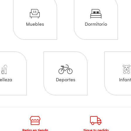
Muebles
Dormitorio
elleza
Deportes
Infant
Retiro en tienda
Sigue tu pedido