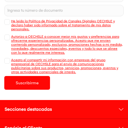
He leído la Política de Privacidad de Canales Digitales OECHSLE y
declaro haber sido informado sobre el tratamiento de mis datos
personales.
Autorizo a OECHSLE a conocer mejor mis gustos y preferencias para
ofrecerme experiencias personalizadas. Acepto que me envien
contenido personalizado, exclusivo, promociones hechas a mi medida,
novedades, descuentos especiales, eventos y todo lo que se alinee
con lo que realmente me interesa.
Acepto el compartir mi información con empresas del grupo
empresarial de OECHSLE para el envío de comunicaciones
publicitarias sobre sus productos, servicios, promociones, eventos y
otras actividades comerciales de interés.
Suscribirme
Secciones destacadas