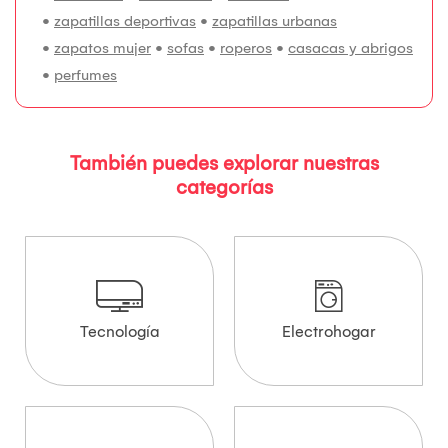
•
zapatillas deportivas
•
zapatillas urbanas
•
zapatos mujer
•
sofas
•
roperos
•
casacas y abrigos
•
perfumes
También puedes explorar nuestras
categorías
Tecnología
Electrohogar