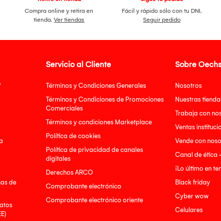
Compra online y retira en
Fácil y rápido sólo con tu DNI.
tienda.
Ver tiendas
Seguir pedido
Servicio al Cliente
Sobre Oechs
?
Términos y Condiciones Generales
Nosotros
Términos y Condiciones de Promociones
Nuestras tienda
Comerciales
Trabaja con no
Términos y condiciones Marketplace
Ventas instituci
Política de cookies
a
Vende con noso
Política de privacidad de canales
Canal de ética 
digitales
¡Lo último en t
Derechos ARCO
nas de
Black friday
Comprobante electrónico
Cyber wow
Comprobante electrónico oriente
atos
Celulares
EE)