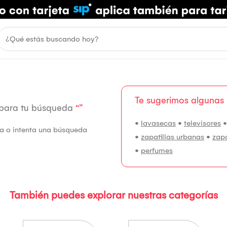
Te sugerimos algunas
 para tu búsqueda
“”
•
lavasecas
•
televisores
fía o intenta una búsqueda
•
zapatillas urbanas
•
zap
•
perfumes
También puedes explorar nuestras categorías