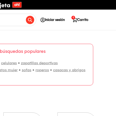
0
Iniciar sesión
Carrito
 búsquedas populares
•
celulares
•
zapatillas deportivas
atos mujer
•
sofas
•
roperos
•
casacas y abrigos