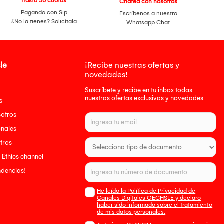
Hasta 36 cuotas
Chatea con nosotros
Pagando con Sip
Escríbenos a nuestro
¿No la tienes?
Solicítala
Whatsapp Chat
le
¡Recibe nuestras ofertas y
novedades!
Suscríbete y recibe en tu inbox todas
nuestras ofertas exclusivas y novedades
s
sotros
onales
tros
- Ethics channel
endencias!
He leído la Política de Privacidad de
Canales Digitales OECHSLE y declaro
haber sido informado sobre el tratamiento
de mis datos personales.