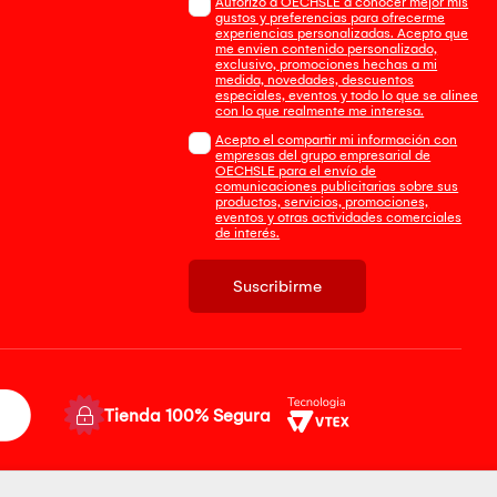
Autorizo a OECHSLE a conocer mejor mis
gustos y preferencias para ofrecerme
experiencias personalizadas. Acepto que
me envien contenido personalizado,
exclusivo, promociones hechas a mi
medida, novedades, descuentos
especiales, eventos y todo lo que se alinee
con lo que realmente me interesa.
Acepto el compartir mi información con
empresas del grupo empresarial de
OECHSLE para el envío de
comunicaciones publicitarias sobre sus
productos, servicios, promociones,
eventos y otras actividades comerciales
de interés.
Suscribirme
Tienda 100% Segura