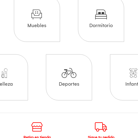
Muebles
Dormitorio
elleza
Deportes
Infant
Retiro en tienda
Sigue tu pedido