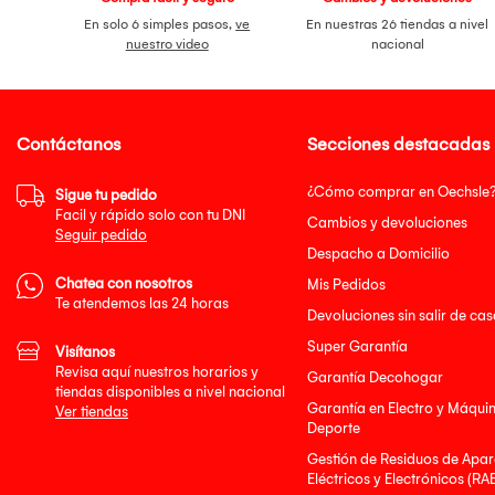
En solo 6 simples pasos,
ve
En nuestras 26 tiendas a nivel
nuestro video
nacional
Contáctanos
Secciones destacadas
¿Cómo comprar en Oechsle
Sigue tu pedido
Facil y rápido solo con tu DNI
Cambios y devoluciones
Seguir pedido
Despacho a Domicilio
Chatea con nosotros
Mis Pedidos
Te atendemos las 24 horas
Devoluciones sin salir de cas
Super Garantía
Visítanos
Revisa aquí nuestros horarios y
Garantía Decohogar
tiendas disponibles a nivel nacional
Garantía en Electro y Máqui
Ver tiendas
Deporte
Gestión de Residuos de Apar
Eléctricos y Electrónicos (RA