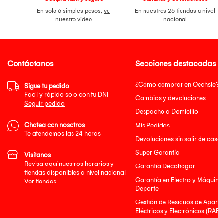
En solo 6 simples pasos,
ve
En nuestras 26 tiendas a nivel
nuestro video
nacional
Contáctanos
Secciones destacadas
¿Cómo comprar en Oechsle
Sigue tu pedido
Facil y rápido solo con tu DNI
Cambios y devoluciones
Seguir pedido
Despacho a Domicilio
Chatea con nosotros
Mis Pedidos
Te atendemos las 24 horas
Devoluciones sin salir de cas
Super Garantía
Visítanos
Revisa aquí nuestros horarios y
Garantía Decohogar
tiendas disponibles a nivel nacional
Garantía en Electro y Máqui
Ver tiendas
Deporte
Gestión de Residuos de Apar
Eléctricos y Electrónicos (RA