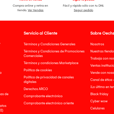
Compra online y retira en
Fácil y rápido sólo con tu DNI.
tienda.
Ver tiendas
Seguir pedido
Servicio al Cliente
Sobre Oechs
?
Términos y Condiciones Generales
Nosotros
Términos y Condiciones de Promociones
Nuestras tienda
Comerciales
Trabaja con no
Términos y condiciones Marketplace
Ventas instituci
Política de cookies
a
Vende con noso
Política de privacidad de canales
Canal de ética 
digitales
¡Lo último en t
Derechos ARCO
nas de
Black friday
Comprobante electrónico
Cyber wow
Comprobante electrónico oriente
atos
Celulares
EE)