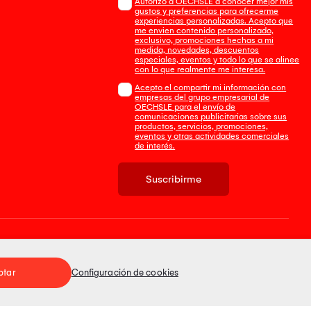
Autorizo a OECHSLE a conocer mejor mis
gustos y preferencias para ofrecerme
experiencias personalizadas. Acepto que
me envien contenido personalizado,
exclusivo, promociones hechas a mi
medida, novedades, descuentos
especiales, eventos y todo lo que se alinee
con lo que realmente me interesa.
Acepto el compartir mi información con
empresas del grupo empresarial de
OECHSLE para el envío de
comunicaciones publicitarias sobre sus
productos, servicios, promociones,
eventos y otras actividades comerciales
de interés.
Suscribirme
Tienda 100% Segura
ptar
Configuración de cookies