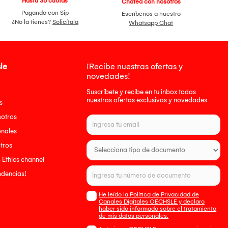
Hasta 36 cuotas
Chatea con nosotros
Pagando con Sip
Escríbenos a nuestro
¿No la tienes?
Solicítala
Whatsapp Chat
le
¡Recibe nuestras ofertas y
novedades!
Suscríbete y recibe en tu inbox todas
nuestras ofertas exclusivas y novedades
s
sotros
onales
tros
- Ethics channel
endencias!
He leído la Política de Privacidad de
Canales Digitales OECHSLE y declaro
haber sido informado sobre el tratamiento
de mis datos personales.