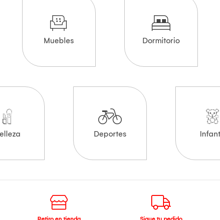
Muebles
Dormitorio
elleza
Deportes
Infant
Retiro en tienda
Sigue tu pedido