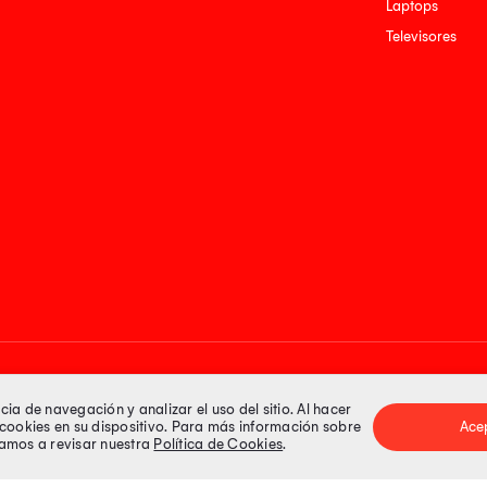
Laptops
Televisores
Medios de pago
a de navegación y analizar el uso del sitio. Al hacer
e cookies en su dispositivo. Para más información sobre
Ace
itamos a revisar nuestra
Política de Cookies
.