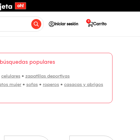
0
Iniciar sesión
Carrito
 búsquedas populares
•
celulares
•
zapatillas deportivas
atos mujer
•
sofas
•
roperos
•
casacas y abrigos