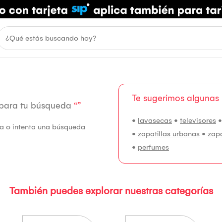
Te sugerimos algunas
 para tu búsqueda
“”
•
lavasecas
•
televisores
fía o intenta una búsqueda
•
zapatillas urbanas
•
zap
•
perfumes
También puedes explorar nuestras categorías