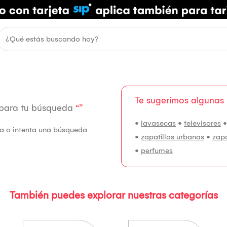
Te sugerimos algunas
 para tu búsqueda
“”
•
lavasecas
•
televisores
fía o intenta una búsqueda
•
zapatillas urbanas
•
zap
•
perfumes
También puedes explorar nuestras categorías