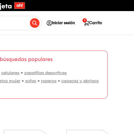
0
Iniciar sesión
Carrito
 búsquedas populares
•
celulares
•
zapatillas deportivas
atos mujer
•
sofas
•
roperos
•
casacas y abrigos