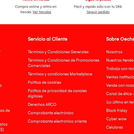
Compra online y retira en
Fácil y rápido sólo con tu DNI.
tienda.
Ver tiendas
Seguir pedido
Servicio al Cliente
Sobre Oechs
?
Términos y Condiciones Generales
Nosotros
Términos y Condiciones de Promociones
Nuestras tienda
Comerciales
Trabaja con no
Términos y condiciones Marketplace
Ventas instituci
Política de cookies
a
Vende con noso
Política de privacidad de canales
Canal de ética 
digitales
¡Lo último en t
Derechos ARCO
nas de
Black friday
Comprobante electrónico
Cyber wow
Comprobante electrónico oriente
atos
Celulares
EE)