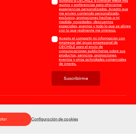
Autorizo a OECHSLE a conocer mejor mis
gustos y preferencias para ofrecerme
experiencias personalizadas. Acepto que
me envien contenido personalizado,
exclusivo, promociones hechas a mi
medida, novedades, descuentos
especiales, eventos y todo lo que se alinee
con lo que realmente me interesa.
Acepto el compartir mi información con
empresas del grupo empresarial de
OECHSLE para el envío de
comunicaciones publicitarias sobre sus
productos, servicios, promociones,
eventos y otras actividades comerciales
de interés.
Suscribirme
Tienda 100% Segura
ptar
Configuración de cookies