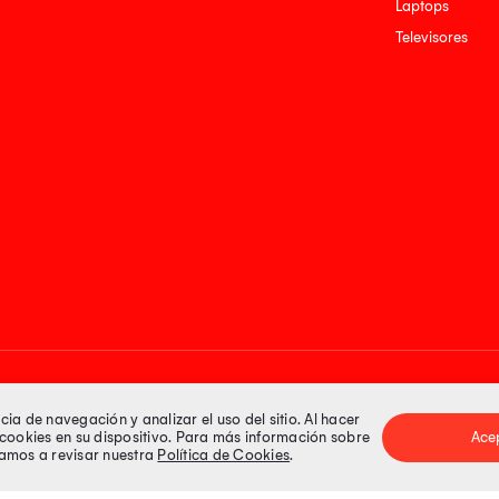
Laptops
Televisores
Medios de pago
a de navegación y analizar el uso del sitio. Al hacer
e cookies en su dispositivo. Para más información sobre
Ace
itamos a revisar nuestra
Política de Cookies
.