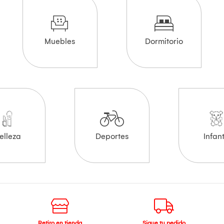
Muebles
Dormitorio
elleza
Deportes
Infant
Retiro en tienda
Sigue tu pedido