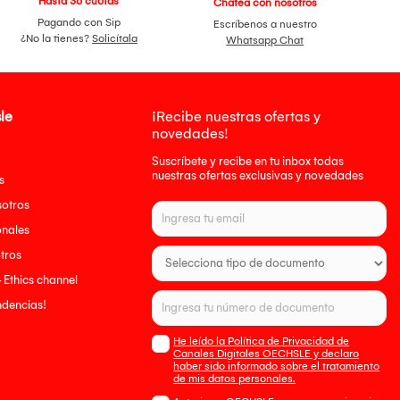
Hasta 36 cuotas
Chatea con nosotros
Pagando con Sip
Escríbenos a nuestro
¿No la tienes?
Solicítala
Whatsapp Chat
le
¡Recibe nuestras ofertas y
novedades!
Suscríbete y recibe en tu inbox todas
nuestras ofertas exclusivas y novedades
s
sotros
onales
tros
- Ethics channel
endencias!
He leído la Política de Privacidad de
Canales Digitales OECHSLE y declaro
haber sido informado sobre el tratamiento
de mis datos personales.