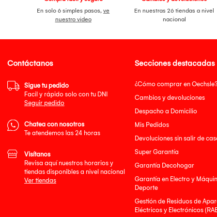
En solo 6 simples pasos,
ve
En nuestras 26 tiendas a nivel
nuestro video
nacional
Contáctanos
Secciones destacadas
¿Cómo comprar en Oechsle
Sigue tu pedido
Facil y rápido solo con tu DNI
Cambios y devoluciones
Seguir pedido
Despacho a Domicilio
Chatea con nosotros
Mis Pedidos
Te atendemos las 24 horas
Devoluciones sin salir de cas
Super Garantía
Visítanos
Revisa aquí nuestros horarios y
Garantía Decohogar
tiendas disponibles a nivel nacional
Garantía en Electro y Máqui
Ver tiendas
Deporte
Gestión de Residuos de Apar
Eléctricos y Electrónicos (RA