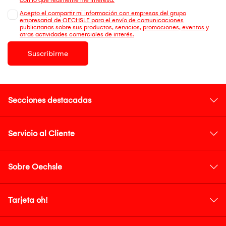
Acepto el compartir mi información con empresas del grupo
empresarial de OECHSLE para el envío de comunicaciones
publicitarias sobre sus productos, servicios, promociones, eventos y
otras actividades comerciales de interés.
Suscribirme
Secciones destacadas
Servicio al Cliente
Sobre Oechsle
Tarjeta oh!