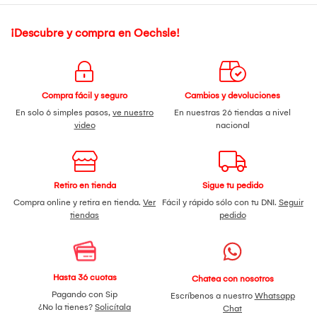
¡Descubre y compra en Oechsle!
Compra fácil y seguro
Cambios y devoluciones
En solo 6 simples pasos,
ve nuestro
En nuestras 26 tiendas a nivel
video
nacional
Retiro en tienda
Sigue tu pedido
Compra online y retira en tienda.
Ver
Fácil y rápido sólo con tu DNI.
Seguir
tiendas
pedido
Hasta 36 cuotas
Chatea con nosotros
Pagando con Sip
Escríbenos a nuestro
Whatsapp
¿No la tienes?
Solicítala
Chat