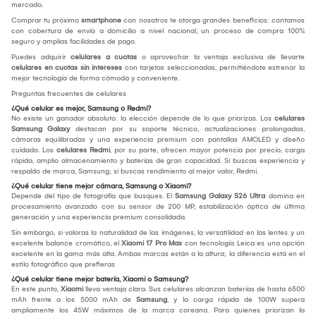
mercado.
Comprar tu próximo
smartphone
con nosotros te otorga grandes beneficios: contamos
con cobertura de envío a domicilio a nivel nacional, un proceso de compra 100%
seguro y amplias facilidades de pago.
Puedes adquirir
celulares a cuotas
o aprovechar la ventaja exclusiva de llevarte
celulares en cuotas sin intereses
con tarjetas seleccionadas, permitiéndote estrenar la
mejor tecnología de forma cómoda y conveniente.
Preguntas frecuentes de celulares
¿Qué celular es mejor, Samsung o Redmi?
No existe un ganador absoluto: la elección depende de lo que priorizas. Los
celulares
Samsung Galaxy
destacan por su soporte técnico, actualizaciones prolongadas,
cámaras equilibradas y una experiencia premium con pantallas AMOLED y diseño
cuidado. Los
celulares Redmi
, por su parte, ofrecen mayor potencia por precio, carga
rápida, amplio almacenamiento y baterías de gran capacidad. Si buscas experiencia y
respaldo de marca, Samsung; si buscas rendimiento al mejor valor, Redmi.
¿Qué celular tiene mejor cámara, Samsung o Xiaomi?
Depende del tipo de fotografía que busques. El
Samsung Galaxy S26 Ultra
domina en
procesamiento avanzado con su sensor de 200 MP, estabilización óptica de última
generación y una experiencia premium consolidada.
Sin embargo, si valoras la naturalidad de las imágenes, la versatilidad en las lentes y un
excelente balance cromático, el
Xiaomi 17 Pro Max
con tecnología Leica es una opción
excelente en la gama más alta. Ambas marcas están a la altura; la diferencia está en el
estilo fotográfico que prefieras
¿Qué celular tiene mejor batería, Xiaomi o Samsung?
En este punto,
Xiaomi
lleva ventaja clara. Sus celulares alcanzan baterías de hasta 6500
mAh frente a los 5000 mAh de
Samsung
, y la carga rápida de 100W supera
ampliamente los 45W máximos de la marca coreana. Para quienes priorizan la