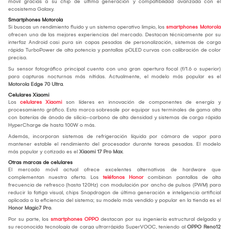
móvil gracias a su chip de última generación y compatibilidad avanzada con el
ecosistema Galaxy.
Smartphones Motorola
Si buscas un rendimiento fluido y un sistema operativo limpio, los
smartphones Motorola
ofrecen una de las mejores experiencias del mercado. Destacan técnicamente por su
interfaz Android casi pura sin capas pesadas de personalización, sistemas de carga
rápida TurboPower de alta potencia y pantallas pOLED curvas con calibración de color
precisa.
Su sensor fotográfico principal cuenta con una gran apertura focal (f/1.6 o superior)
para capturas nocturnas más nítidas. Actualmente, el modelo más popular es el
Motorola Edge 70 Ultra
.
Celulares Xiaomi
Los
celulares Xiaomi
son líderes en innovación de componentes de energía y
procesamiento gráfico. Esta marca sobresale por equipar sus terminales de gama alta
con baterías de ánodo de silicio-carbono de alta densidad y sistemas de carga rápida
HyperCharge de hasta 100W o más.
Además, incorporan sistemas de refrigeración líquida por cámara de vapor para
mantener estable el rendimiento del procesador durante tareas pesadas. El modelo
más popular y cotizado es el
Xiaomi 17 Pro Max
.
Otras marcas de celulares
El mercado móvil actual ofrece excelentes alternativas de hardware que
complementan nuestra oferta. Los
teléfonos Honor
combinan pantallas de alta
frecuencia de refresco (hasta 120Hz) con modulación por ancho de pulsos (PWM) para
reducir la fatiga visual, chips Snapdragon de última generación e inteligencia artificial
aplicada a la eficiencia del sistema; su modelo más vendido y popular en la tienda es el
Honor Magic7 Pro
.
Por su parte, los
smartphones OPPO
destacan por su ingeniería estructural delgada y
su reconocida tecnología de carga ultrarrápida SuperVOOC, teniendo al
OPPO Reno12