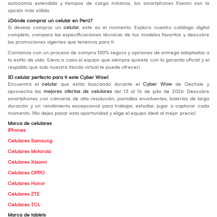
autonomía extendida y tiempos de carga mínimos, los smartphones Xiaomi son la
opción más sólida.
¿Dónde comprar un celular en Perú?
Si deseas comprar un
celular
, este es el momento. Explora nuestro catálogo digital
completo, compara las especificaciones técnicas de tus modelos favoritos y descubre
las promociones vigentes que tenemos para ti.
Contamos con un proceso de compra 100% seguro y opciones de entrega adaptadas a
tu estilo de vida. ¡Lleva a casa el equipo que siempre quisiste con la garantía oficial y el
respaldo que solo nuestra tienda virtual te puede ofrecer!
¡El celular perfecto para ti este Cyber Wow!
Encuentra el
celular
que estás buscando durante el
Cyber Wow
de Oechsle y
aprovecha las
mejores ofertas de celulares
del 13 al 16 de julio de 2026. Descubre
smartphones con cámaras de alta resolución, pantallas envolventes, baterías de larga
duración y un rendimiento excepcional para trabajar, estudiar, jugar o capturar cada
momento. ¡No dejes pasar esta oportunidad y elige el equipo ideal al mejor precio!
Marca de celulares
iPhones
Celulares Samsung
Celulares Motorola
Celulares Xiaomi
Celulares OPPO
Celulares Honor
Celulares ZTE
Celulares TCL
Marca de tablets