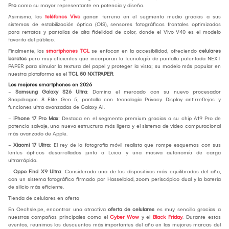
Pro
como su mayor representante en potencia y diseño.
Asimismo, los
teléfonos Vivo
ganan terreno en el segmento medio gracias a sus
sistemas de estabilización óptica (OIS), sensores fotográficos frontales optimizados
para retratos y pantallas de alta fidelidad de color, donde el Vivo V40 es el modelo
favorito del público.
Finalmente, los
smartphones TCL
se enfocan en la accesibilidad, ofreciendo
celulares
baratos
pero muy eficientes que incorporan la tecnología de pantalla patentada NEXT
PAPER para simular la textura del papel y proteger la vista; su modelo más popular en
nuestra plataforma es el
TCL 50 NXTPAPER
.
Los mejores smartphones en 2026
-
Samsung Galaxy S26 Ultra
: Domina el mercado con su nuevo procesador
Snapdragon 8 Elite Gen 5, pantalla con tecnología Privacy Display antirreflejos y
funciones ultra avanzadas de Galaxy AI.
-
iPhone 17 Pro Max
: Destaca en el segmento premium gracias a su chip A19 Pro de
potencia salvaje, una nueva estructura más ligera y el sistema de video computacional
más avanzado de Apple.
-
Xiaomi 17 Ultra
: El rey de la fotografía móvil realista que rompe esquemas con sus
lentes ópticos desarrollados junto a Leica y una masiva autonomía de carga
ultrarrápida.
-
Oppo Find X9 Ultra
: Considerado uno de los dispositivos más equilibrados del año,
con un sistema fotográfico firmado por Hasselblad, zoom periscópico dual y la batería
de silicio más eficiente.
Tienda de celulares en oferta
En Oechsle.pe, encontrar una atractiva
oferta de celulares
es muy sencillo gracias a
nuestras campañas principales como el
Cyber Wow
y el
Black Friday
. Durante estos
eventos, reunimos los descuentos más importantes del año en las mejores marcas del