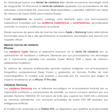
En Oechsle.pe somos una
tienda de celulares
líder donde encuentras tecnología móvil
de vanguardia. Te ofrecemos la
venta de celulares
equipados con procesadores de alta
velocidad, conectividad 5G, memorias RAM expandibles y pantallas AMOLED con tasas
de refresco de hasta 120Hz para máxima fluidez.
Cada
smartphone
de nuestro catálogo está diseñado para una sincronización
inalámbrica inmediata con tus
audífonos inalámbricos
y
smartwatches
, permitiéndote
controlar tu música y notificaciones al instante.
Desde opciones de gama alta de marcas top como
Apple
y
Samsung
hasta alternativas
funcionales para el día a día, garantizamos el rendimiento tecnológico que buscas con
respaldo oficial.
Mejores marcas de celulares
iPhones
Los
celulares Apple
lideran el segmento premium en la
venta de celulares
por su
optimización de hardware y software. Destacan por sus procesadores con tecnología
de 3 nanómetros, pantallas con paneles Super Retina XDR y tasas de refresco
adaptativas ProMotion.
Su sistema de cámaras profesionales permite capturar imágenes con procesamiento
fotográfico computacional Deep Fusion y grabación en formato ProRes de nivel
cinematográfico. El modelo más popular y buscado por los usuarios que exigen el
máximo rendimiento es el
iPhone 17 Pro Max
.
Celulares Samsung
Los
celulares Samsung
son el referente tecnológico en el ecosistema Android por su
capacidad multitarea y componentes de pantalla. La marca coreana destaca por sus
paneles Dynamic AMOLED 2X con picos de brillo que superan los 2600 nits y sistemas
de cámaras polivalentes con sensores principales de hasta 200 MP asistidos por
inteligencia artificial.
El modelo más aclamado es el
Galaxy S26
, un dispositivo que redefine la productividad