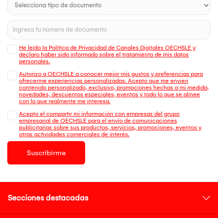
He leído la Política de Privacidad de Canales Digitales OECHSLE y
declaro haber sido informado sobre el tratamiento de mis datos
personales.
Autorizo a OECHSLE a conocer mejor mis gustos y preferencias para
ofrecerme experiencias personalizadas. Acepto que me envien
contenido personalizado, exclusivo, promociones hechas a mi medida,
novedades, descuentos especiales, eventos y todo lo que se alinee
con lo que realmente me interesa.
Acepto el compartir mi información con empresas del grupo
empresarial de OECHSLE para el envío de comunicaciones
publicitarias sobre sus productos, servicios, promociones, eventos y
otras actividades comerciales de interés.
Suscribirme
Secciones destacadas