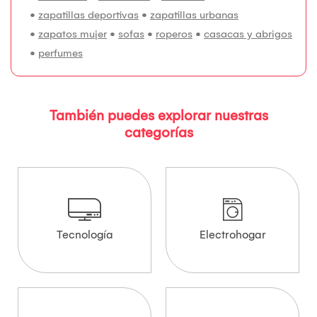
•
zapatillas deportivas
•
zapatillas urbanas
•
zapatos mujer
•
sofas
•
roperos
•
casacas y abrigos
•
perfumes
También puedes explorar nuestras
categorías
Tecnología
Electrohogar