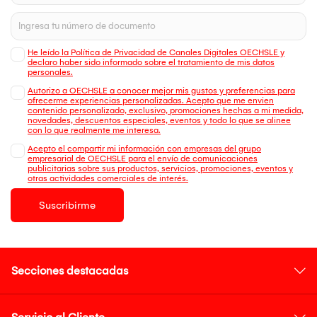
He leído la Política de Privacidad de Canales Digitales OECHSLE y
declaro haber sido informado sobre el tratamiento de mis datos
personales.
Autorizo a OECHSLE a conocer mejor mis gustos y preferencias para
ofrecerme experiencias personalizadas. Acepto que me envien
contenido personalizado, exclusivo, promociones hechas a mi medida,
novedades, descuentos especiales, eventos y todo lo que se alinee
con lo que realmente me interesa.
Acepto el compartir mi información con empresas del grupo
empresarial de OECHSLE para el envío de comunicaciones
publicitarias sobre sus productos, servicios, promociones, eventos y
otras actividades comerciales de interés.
Suscribirme
Secciones destacadas