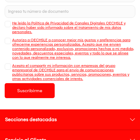
He leído la Política de Privacidad de Canales Digitales OECHSLE y
declaro haber sido informado sobre el tratamiento de mis datos
personales.
Autorizo a OECHSLE a conocer mejor mis gustos y preferencias para
ofrecerme experiencias personalizadas. Acepto que me envien
contenido personalizado, exclusivo, promociones hechas a mi medida,
novedades, descuentos especiales, eventos y todo lo que se alinee
con lo que realmente me interesa.
Acepto el compartir mi información con empresas del grupo
empresarial de OECHSLE para el envío de comunicaciones
publicitarias sobre sus productos, servicios, promociones, eventos y
otras actividades comerciales de interés.
Suscribirme
Secciones destacadas