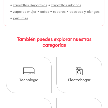
•
zapatillas deportivas
•
zapatillas urbanas
•
zapatos mujer
•
sofas
•
roperos
•
casacas y abrigos
•
perfumes
También puedes explorar nuestras
categorías
Tecnología
Electrohogar