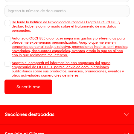
He leído la Política de Privacidad de Canales Digitales OECHSLE y
declaro haber sido informado sobre el tratamiento de mis datos
personales.
Autorizo a OECHSLE a conocer mejor mis gustos y preferencias para
ofrecerme experiencias personalizadas. Acepto que me envien
contenido personalizado, exclusivo, promociones hechas a mi medida,
novedades, descuentos especiales, eventos y todo lo que se alinee
con lo que realmente me interesa.
Acepto el compartir mi información con empresas del grupo
empresarial de OECHSLE para el envío de comunicaciones
publicitarias sobre sus productos, servicios, promociones, eventos y
otras actividades comerciales de interés.
Suscribirme
Secciones destacadas