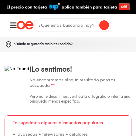
¿Dónde te gustaría recibir tu pedido?
¡Lo sentimos!
No encontramos ningún resultado para tu
búsqueda
“”
Pero no te desanimes, verifica la ortografía o intenta una
búsqueda menos específica.
Te sugerimos algunas búsquedas populares
•
lavasecas
•
televisores
•
celulares