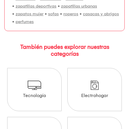
•
zapatillas deportivas
•
zapatillas urbanas
•
zapatos mujer
•
sofas
•
roperos
•
casacas y abrigos
•
perfumes
También puedes explorar nuestras
categorías
Tecnología
Electrohogar