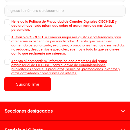
He leído la Política de Privacidad de Canales Digitales OECHSLE y
declaro haber sido informado sobre el tratamiento de mis datos
personales.
Autorizo a OECHSLE a conocer mejor mis gustos y preferencias para
ofrecerme experiencias personalizadas. Acepto que me envien
contenido personalizado, exclusivo, promociones hechas a mi medida,
novedades, descuentos especiales, eventos y todo lo que se alinee
con lo que realmente me interesa.
Acepto el compartir mi información con empresas del grupo
empresarial de OECHSLE para el envío de comunicaciones
publicitarias sobre sus productos, servicios, promociones, eventos y
otras actividades comerciales de interés.
Suscribirme
Secciones destacadas