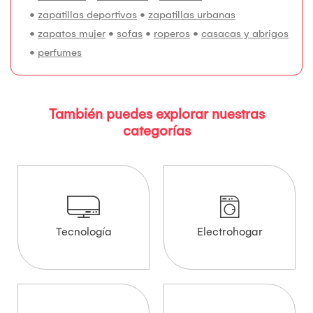
•
zapatillas deportivas
•
zapatillas urbanas
•
zapatos mujer
•
sofas
•
roperos
•
casacas y abrigos
•
perfumes
También puedes explorar nuestras
categorías
Tecnología
Electrohogar