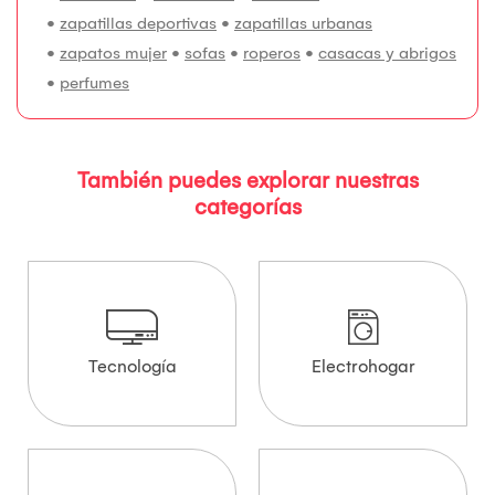
•
zapatillas deportivas
•
zapatillas urbanas
•
zapatos mujer
•
sofas
•
roperos
•
casacas y abrigos
•
perfumes
También puedes explorar nuestras
categorías
Tecnología
Electrohogar