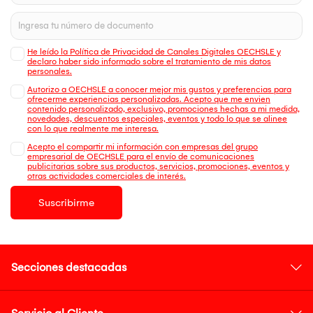
He leído la Política de Privacidad de Canales Digitales OECHSLE y
declaro haber sido informado sobre el tratamiento de mis datos
personales.
Autorizo a OECHSLE a conocer mejor mis gustos y preferencias para
ofrecerme experiencias personalizadas. Acepto que me envien
contenido personalizado, exclusivo, promociones hechas a mi medida,
novedades, descuentos especiales, eventos y todo lo que se alinee
con lo que realmente me interesa.
Acepto el compartir mi información con empresas del grupo
empresarial de OECHSLE para el envío de comunicaciones
publicitarias sobre sus productos, servicios, promociones, eventos y
otras actividades comerciales de interés.
Suscribirme
Secciones destacadas