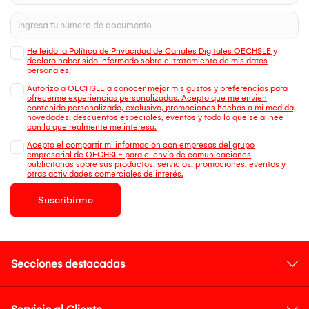
He leído la Política de Privacidad de Canales Digitales OECHSLE y
declaro haber sido informado sobre el tratamiento de mis datos
personales.
Autorizo a OECHSLE a conocer mejor mis gustos y preferencias para
ofrecerme experiencias personalizadas. Acepto que me envien
contenido personalizado, exclusivo, promociones hechas a mi medida,
novedades, descuentos especiales, eventos y todo lo que se alinee
con lo que realmente me interesa.
Acepto el compartir mi información con empresas del grupo
empresarial de OECHSLE para el envío de comunicaciones
publicitarias sobre sus productos, servicios, promociones, eventos y
otras actividades comerciales de interés.
Suscribirme
Secciones destacadas