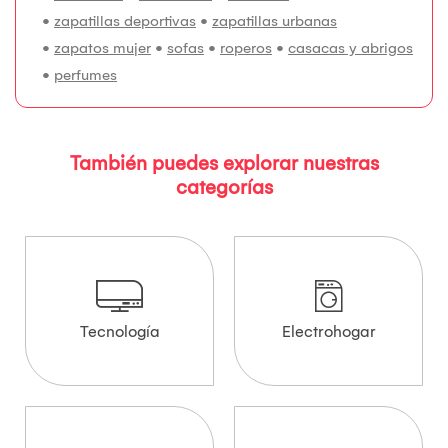
•
zapatillas deportivas
•
zapatillas urbanas
•
zapatos mujer
•
sofas
•
roperos
•
casacas y abrigos
•
perfumes
También puedes explorar nuestras
categorías
Tecnología
Electrohogar