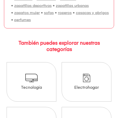
•
zapatillas deportivas
•
zapatillas urbanas
•
zapatos mujer
•
sofas
•
roperos
•
casacas y abrigos
•
perfumes
También puedes explorar nuestras
categorías
Tecnología
Electrohogar