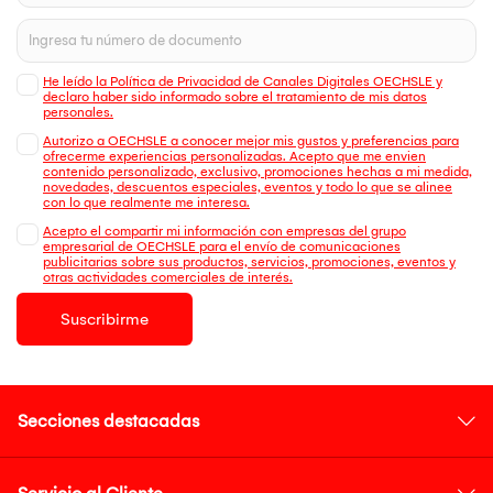
He leído la Política de Privacidad de Canales Digitales OECHSLE y
declaro haber sido informado sobre el tratamiento de mis datos
personales.
Autorizo a OECHSLE a conocer mejor mis gustos y preferencias para
ofrecerme experiencias personalizadas. Acepto que me envien
contenido personalizado, exclusivo, promociones hechas a mi medida,
novedades, descuentos especiales, eventos y todo lo que se alinee
con lo que realmente me interesa.
Acepto el compartir mi información con empresas del grupo
empresarial de OECHSLE para el envío de comunicaciones
publicitarias sobre sus productos, servicios, promociones, eventos y
otras actividades comerciales de interés.
Suscribirme
Secciones destacadas