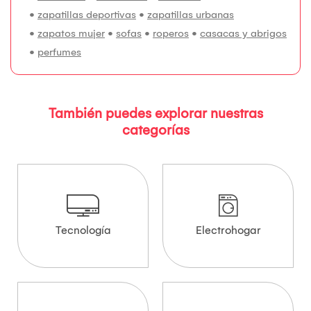
•
zapatillas deportivas
•
zapatillas urbanas
•
zapatos mujer
•
sofas
•
roperos
•
casacas y abrigos
•
perfumes
También puedes explorar nuestras
categorías
Tecnología
Electrohogar