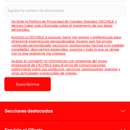
He leído la Política de Privacidad de Canales Digitales OECHSLE y
declaro haber sido informado sobre el tratamiento de mis datos
personales.
Autorizo a OECHSLE a conocer mejor mis gustos y preferencias para
ofrecerme experiencias personalizadas. Acepto que me envien
contenido personalizado, exclusivo, promociones hechas a mi medida,
novedades, descuentos especiales, eventos y todo lo que se alinee
con lo que realmente me interesa.
Acepto el compartir mi información con empresas del grupo
empresarial de OECHSLE para el envío de comunicaciones
publicitarias sobre sus productos, servicios, promociones, eventos y
otras actividades comerciales de interés.
Suscribirme
Secciones destacadas