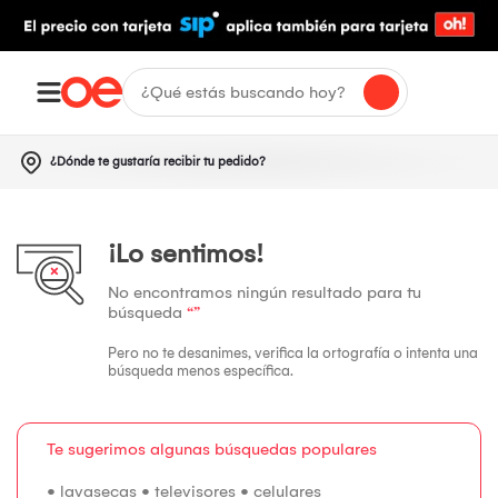
¿Dónde te gustaría recibir tu pedido?
¡Lo sentimos!
No encontramos ningún resultado para tu
búsqueda
“”
Pero no te desanimes, verifica la ortografía o intenta una
búsqueda menos específica.
Te sugerimos algunas búsquedas populares
•
lavasecas
•
televisores
•
celulares